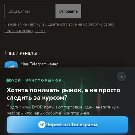
Отправить
Нажимая на кнопку, вы даете согласие на обработку своих
персональных данных
Наши каналы
Наш Telegram канал
@bankstodaynet
×
DYOR · КРИПТОРЫНОК
Хотите понимать рынок, а не просто
© 2026 Финансовый интернет-портал «Банки
следить за курсом?
Сегодня». Используя сайт BanksToday.net вы
18+
соглашаетесь с
пользовательским соглашением
Подписчики DYOR получают торговые идеи, аналитику и
разборы ключевых событий крипторынка.
Сетевое издание «Банки Сегодня» зарегистрировано
Федеральной службой по надзору в сфере связи,
Перейти в Телеграмм
информационных технологий и массовых коммуникаций,
регистрационный номер: серия Эл № 04-216902