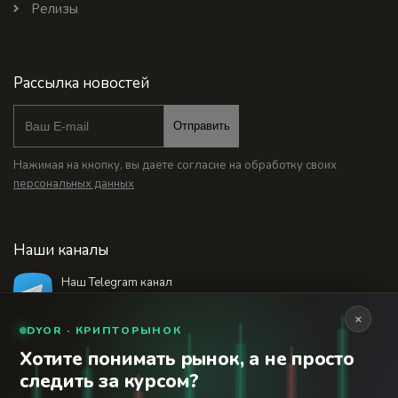
Релизы
Рассылка новостей
Отправить
Нажимая на кнопку, вы даете согласие на обработку своих
персональных данных
Наши каналы
Наш Telegram канал
@bankstodaynet
×
DYOR · КРИПТОРЫНОК
Хотите понимать рынок, а не просто
© 2026 Финансовый интернет-портал «Банки
следить за курсом?
Сегодня». Используя сайт BanksToday.net вы
18+