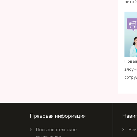
лето 
Новая
злоум
сотру
Правовая информация
Навиг
Пользовательское
Рек