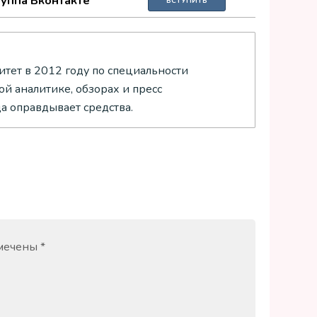
руппа Вконтакте
ВСТУПИТЬ
тет в 2012 году по специальности
й аналитике, обзорах и пресс
да оправдывает средства.
омечены
*