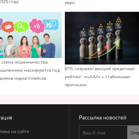
2025 года
евро
 схема мошенничества:
ВТБ сохранил высший кредитный
ышленники маскируются под
рейтинг: «ruАAA» с стабильным
дников маркетплейсов
прогнозом
ация
Рассылка новостей
лама на сайте
Отп