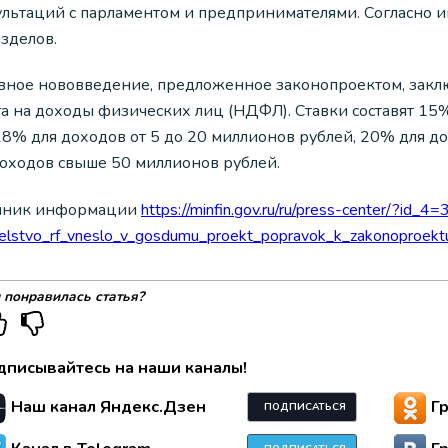
ультаций с парламентом и предпринимателями. Согласно
зделов.
вное нововведение, предложенное законопроектом, закл
а на доходы физических лиц (НДФЛ). Ставки составят 15%
 18% для доходов от 5 до 20 миллионов рублей, 20% для д
доходов свыше 50 миллионов рублей.
чник информации
https://minfin.gov.ru/ru/press-center/?id_4
telstvo_rf_vneslo_v_gosdumu_proekt_popravok_k_zakonoproekt
 понравилась статья?
дписывайтесь на наши каналы!
Наш канал Яндекс.Дзен
Г
ПОДПИСАТЬСЯ