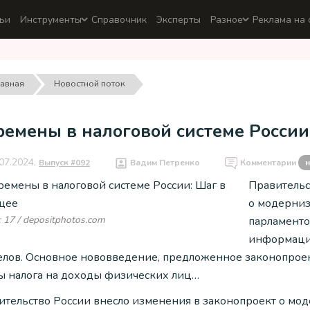
ьи
Инструменты
Справочник
Эксперты
Разное
Реклама на 
лавная
Новостной поток
ремены в налоговой системе России
07.2024,
Выпуск #092
Вадим Петренко
Комментарии
н
Правительс
о модерниз
 17 / depositphotos.com
парламенто
информаци
елов. Основное нововведение, предложенное законопроек
ы налога на доходы физических лиц…
ительство России внесло изменения в законопроект о мо