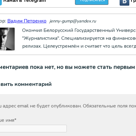
Канал в Telegram
Г
ПОДПИСАТЬСЯ
ор:
Вадим Петренко
jenny-gump@yandex.ru
Окончил Белорусский Государственный Универси
"Журналистика". Специализируется на финансово
релизах. Целеустремлён и считает что цель всег
ентариев пока нет, но вы можете стать первым
авить комментарий
 адрес email не будет опубликован.
Обязательные поля п
ше имя
*