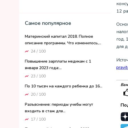
конс
12 ра
Самое популярное
Осно
налог
Материнский капитал 2018. Полное
год,
описание программы. Что изменилось,...
для 
24 / 100
Исто
Повышение зарплаты медикам с 1
pravi
января 2023 года:...
23 / 100
Вам
По 10 тысяч на каждого ребенка до 16...
20 / 100
Разъяснение: периоды учебы могут
По
входить в стаж для...
17 / 100