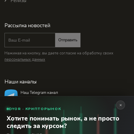
Релизы
Рассылка новостей
Отправить
Нажимая на кнопку, вы даете согласие на обработку своих
персональных данных
Наши каналы
Наш Telegram канал
@bankstodaynet
×
DYOR · КРИПТОРЫНОК
Хотите понимать рынок, а не просто
© 2026 Финансовый интернет-портал «Банки
следить за курсом?
Сегодня». Используя сайт BanksToday.net вы
18+
соглашаетесь с
пользовательским соглашением