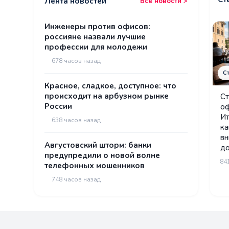
Лента новостей
Все новости >
Инженеры против офисов:
россияне назвали лучшие
профессии для молодежи
67
8 часов назад
С
Красное, сладкое, доступное: что
происходит на арбузном рынке
Ст
России
оф
Ит
63
8 часов назад
ка
вн
Августовский шторм: банки
до
предупредили о новой волне
84
телефонных мошенников
74
8 часов назад