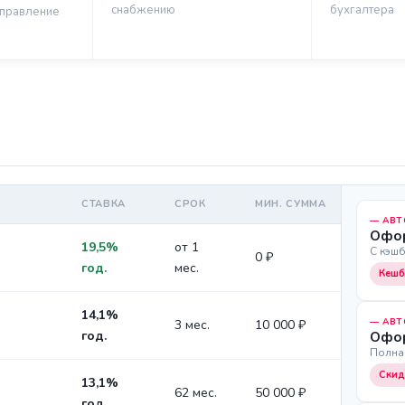
снабжению
бухгалтера
правление
СТАВКА
СРОК
МИН. СУММА
— АВТ
Офор
19,5%
от 1
С кэш
0 ₽
год.
мес.
Кешб
14,1%
— АВТ
3 мес.
10 000 ₽
год.
Офор
Полная
Скид
13,1%
62 мес.
50 000 ₽
год.