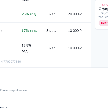
— СТР
Офор
Защит
25% год.
3 мес.
20 000 ₽
транс
Быст
+»
17% год.
3 мес.
10 000 ₽
13,8%
3 мес.
10 000 ₽
год.
Н 7702077840
е
Инвестиции
Бизнес
атьи