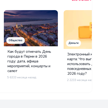
Общество
Деньги
Как будут отмечать День
Электронный кошелек и
города в Перми в 2026
карта: Что выгоднее
году: дата, афиша
использовать для
мероприятий, концерты и
повседневных платежей
салют
2026 году?
5 633
3 месяца назад
2 223
3 месяца назад