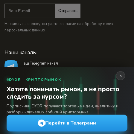
Отправить
Нажимая на кнопку, вы даете согласие на обработку своих
персональных данных
Наши каналы
Наш Telegram канал
@bankstodaynet
×
DYOR · КРИПТОРЫНОК
Хотите понимать рынок, а не просто
© 2026 Финансовый интернет-портал «Банки
следить за курсом?
Сегодня». Используя сайт BanksToday.net вы
18+
соглашаетесь с
пользовательским соглашением
Подписчики DYOR получают торговые идеи, аналитику и
разборы ключевых событий крипторынка.
Сетевое издание «Банки Сегодня» зарегистрировано
Федеральной службой по надзору в сфере связи,
Перейти в Телеграмм
информационных технологий и массовых коммуникаций,
регистрационный номер: серия Эл № 04-216902