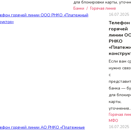
для блокировки карты, уточ
Банки
/
Горячая линия
16.07.2025
Телефон
горячей
линии О
РНКО
«Платеж
конструк
Если вам с
нужно связ
с
представи
банка — бу
для блокир
карты,
уточнения
Горячая лин
МФО
16.07.2025