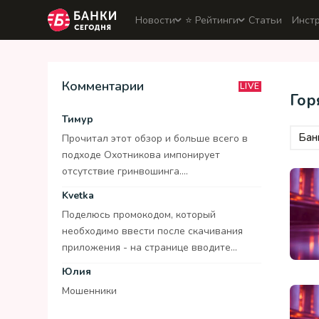
Новости
⭐️ Рейтинги
Статьи
Инст
Комментарии
LIVE
Гор
Тимур
Бан
Прочитал этот обзор и больше всего в
подходе Охотникова импонирует
отсутствие гринвошинга....
Kvetka
Поделюсь промокодом, который
необходимо ввести после скачивания
приложения - на странице вводите...
Юлия
Мошенники