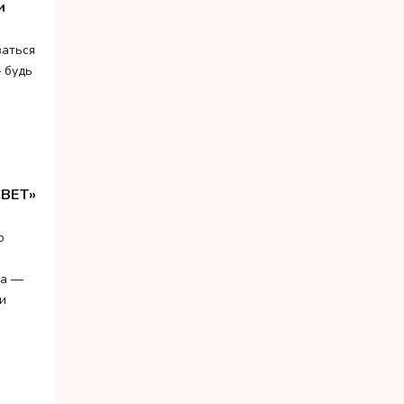
и
заться
 будь
СВЕТ»
о
ка —
и