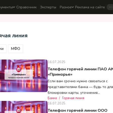
…
рументы
Справочник
Эксперты
Разное
Реклама на сайте
ячая линия
ки
МФО
16.07.2025
Телефон горячей линии ПАО А
«Приморье»
Если вам срочно нужно связаться с
представителями банка — будь то для
блокировки карты, уточнения…
Банки
/
Горячая линия
16.07.2025
Телефон горячей линии ООО