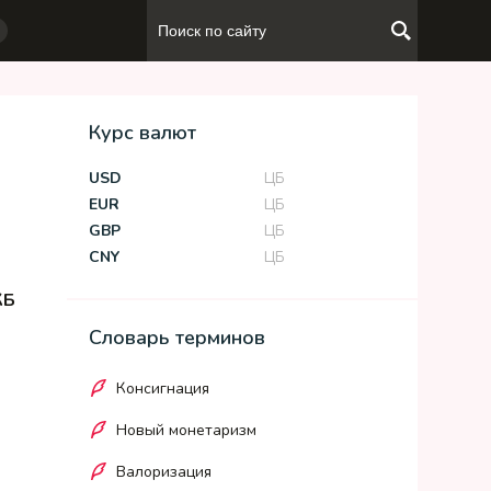
Курс валют
USD
ЦБ
EUR
ЦБ
GBP
ЦБ
CNY
ЦБ
КБ
Словарь терминов
Консигнация
Новый монетаризм
Валоризация