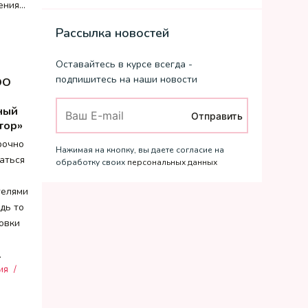
нения…
Рассылка новостей
Оставайтесь в курсе всегда -
подпишитесь на наши новости
ОО
ный
Отправить
тор»
рочно
Нажимая на кнопку, вы даете согласие на
аться
обработку своих
персональных данных
телями
дь то
овки
…
ия
/