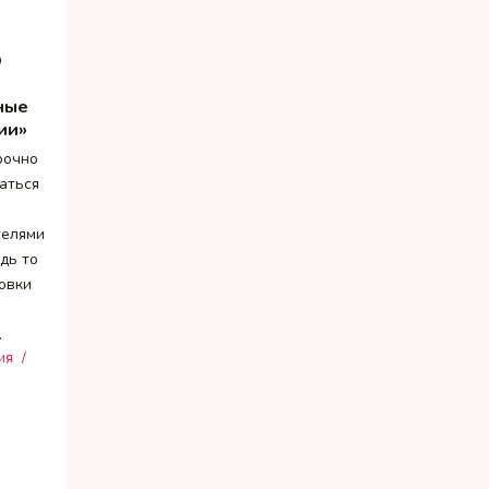
О
ные
ии»
рочно
аться
телями
дь то
овки
…
ия
/