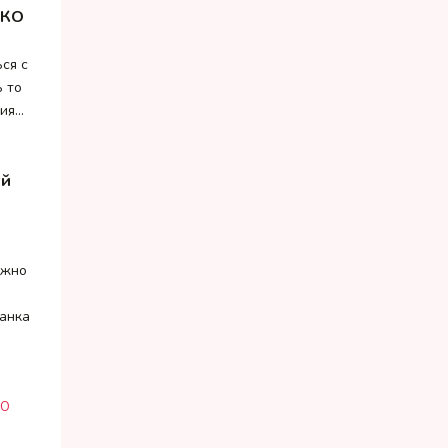
НКО
ся с
 то
ния…
ей
ужно
анка
О