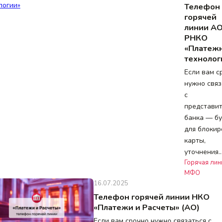
Телефон
горячей
линии А
РНКО
«Платеж
технолог
Если вам с
нужно связ
с
представи
банка — бу
для блокир
карты,
уточнения
Горячая лин
МФО
16.07.2025
Телефон горячей линии НКО
«Платежи и Расчеты» (АО)
Если вам срочно нужно связаться с