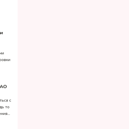
ии
ми
ровки
 АО
ться с
дь то
ения…