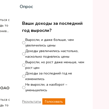
Опрос
ться с
Ваши доходы за последний
дь то
год выросли?
ения…
Выросли, и даже больше, чем
увеличились цены
Доходы увеличились настолько,
насколько поднялись цены
Выросли, но рост даже меньше, чем
рост цен
Доходы за последний год не
изменились
Не выросли, а наоборот –
и ОАО
уменьшились
ться с
Результаты
Голосовать
дь то