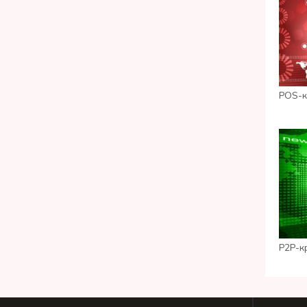
POS-к
P2P-к