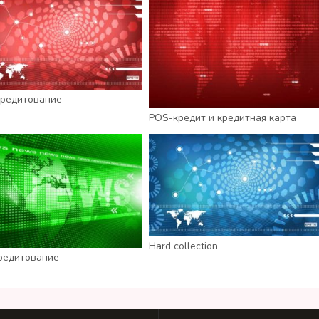
редитование
POS-кредит и кредитная карта
Hard collection
редитование