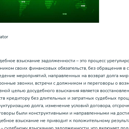
lator
дебное взыскание задолженности – это процесс урегулир
ником своих финансовых обязательств, без обращения в с
едение мероприятий, направленных на возврат долга мир
фонные звонки, встречи с должником и переговоры о воз
вной целью досудебного взыскания является восстановле
ств кредитору без длительных и затратных судебных про
руктуризацию долга, изменение условий договора, отсрочк
говоры были конструктивными и направленными на дости
дебное взыскание не приводит к положительному результ
у – судебному взысканию задолженности, что включает под