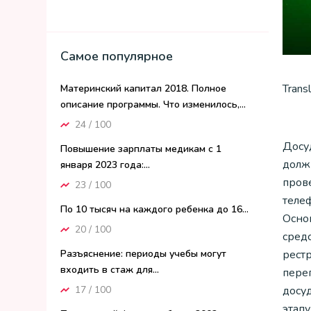
Самое популярное
Trans
Материнский капитал 2018. Полное
описание программы. Что изменилось,...
24 / 100
Досу
Повышение зарплаты медикам с 1
долж
января 2023 года:...
пров
23 / 100
теле
По 10 тысяч на каждого ребенка до 16...
Осно
20 / 100
сред
Разъяснение: периоды учебы могут
рест
входить в стаж для...
пере
17 / 100
досу
этап