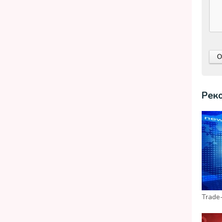
Рек
Trade