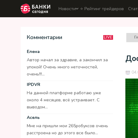
Новости
⭐️ Рейтинг трейдеров
Стат
Комментарии
Г
LIVE
Елена
До
Автор начал за здравие, а закончил за
упокой! Очень много неточностей,
04.
очень!!!...
IPDVR
На данной платформе работаю уже
около 4 месяцев, всё устраивает. С
выводом...
Асель
Мне на пришли мои 265робуксов очень
расстроена но до этого все было...