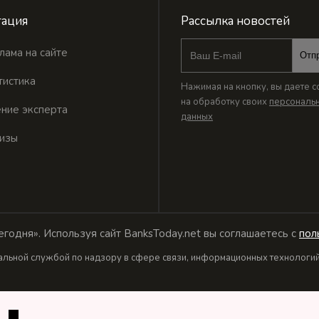
ация
Рассылка новостей
лама на сайте
Отп
тистика
Нажимая на кнопку, вы даете с
на обработку своих
персональ
ние эксперта
данных
изы
годня». Используя сайт BanksToday.net вы соглашаетесь с
пол
льной службой по надзору в сфере связи, информационных технологий 