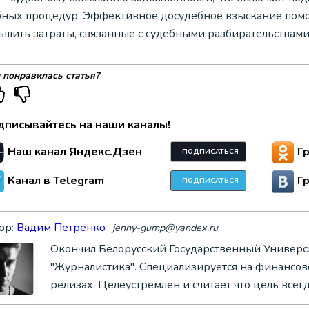
бных процедур. Эффективное досудебное взыскание помо
ьшить затраты, связанные с судебными разбирательствами
 понравилась статья?
дписывайтесь на наши каналы!
Наш канал Яндекс.Дзен
Г
ПОДПИСАТЬСЯ
Канал в Telegram
Г
ПОДПИСАТЬСЯ
ор:
Вадим Петренко
jenny-gump@yandex.ru
Окончил Белорусский Государственный Универси
"Журналистика". Специализируется на финансово
релизах. Целеустремлён и считает что цель всег