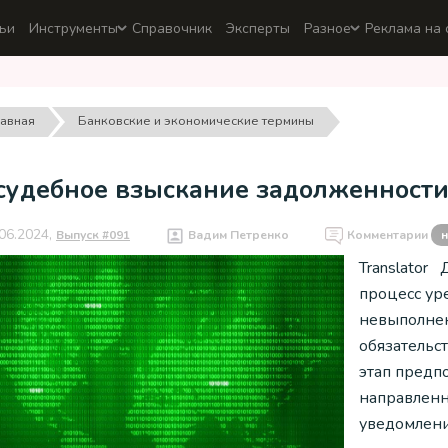
ьи
Инструменты
Справочник
Эксперты
Разное
Реклама на 
лавная
Банковские и экономические термины
судебное взыскание задолженност
06.2024,
Выпуск #091
Вадим Петренко
Комментарии
н
Translator
процесс ур
невыполне
обязательс
этап предп
направленн
уведомлени