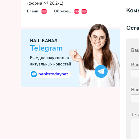
(форма № 26.2-1)
Комм
Бланк
Образец
Ост
НАШ КАНАЛ
Telegram
Ваш
Ежедневная сводка
Ва
актуальных новостей
@
bankstodaynet
Ваш
Тек