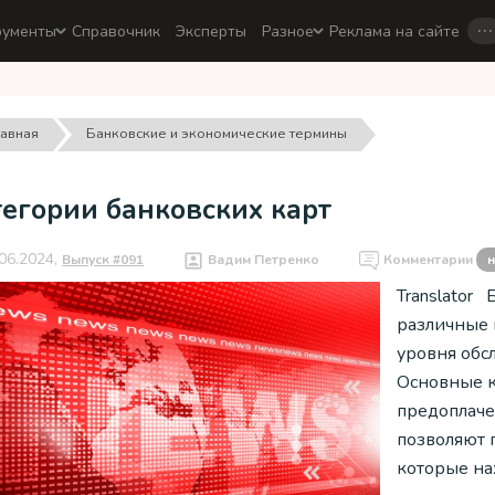
…
рументы
Справочник
Эксперты
Разное
Реклама на сайте
лавная
Банковские и экономические термины
егории банковских карт
06.2024,
Выпуск #091
Вадим Петренко
Комментарии
н
Translator
различные 
уровня обс
Основные к
предоплаче
позволяют п
которые на