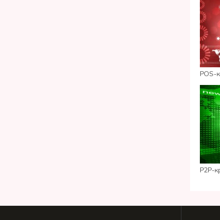
POS-к
P2P-к