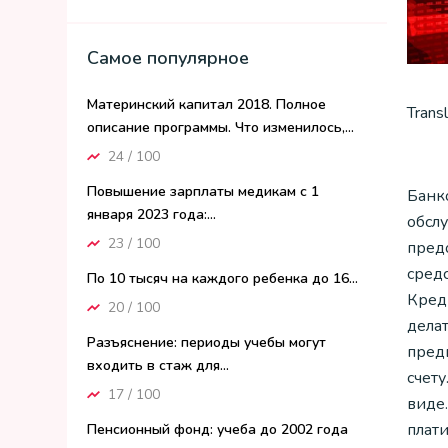
Самое популярное
Материнский капитал 2018. Полное
Trans
описание программы. Что изменилось,...
24 / 100
Повышение зарплаты медикам с 1
Банк
января 2023 года:...
обсл
23 / 100
пред
средс
По 10 тысяч на каждого ребенка до 16...
Кред
20 / 100
дела
Разъяснение: периоды учебы могут
пред
входить в стаж для...
счет
17 / 100
виде
плат
Пенсионный фонд: учеба до 2002 года