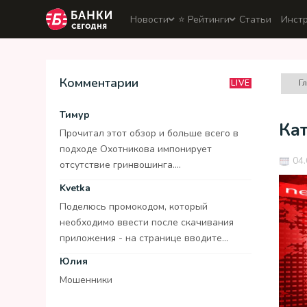
Новости
⭐️ Рейтинги
Статьи
Инст
Комментарии
Г
LIVE
Тимур
Кат
Прочитал этот обзор и больше всего в
подходе Охотникова импонирует
04.
отсутствие гринвошинга....
Kvetka
Поделюсь промокодом, который
необходимо ввести после скачивания
приложения - на странице вводите...
Юлия
Мошенники