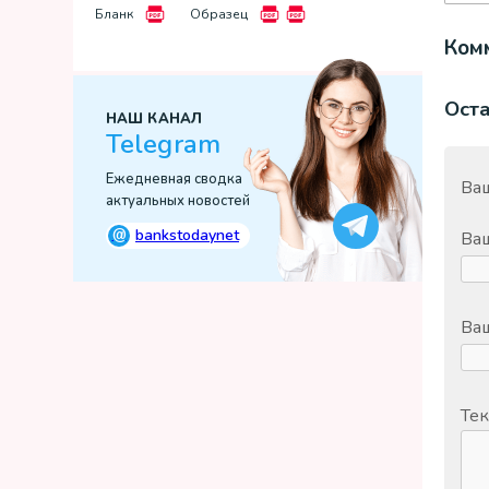
Бланк
Образец
Комм
Ост
НАШ КАНАЛ
Telegram
Ежедневная сводка
Ваш
актуальных новостей
@
bankstodaynet
Ва
Ваш
Тек