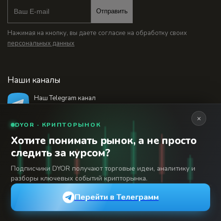
Отправить
Нажимая на кнопку, вы даете согласие на обработку своих
персональных данных
Наши каналы
Наш Telegram канал
@bankstodaynet
×
DYOR · КРИПТОРЫНОК
Хотите понимать рынок, а не просто
© 2026 Финансовый интернет-портал «Банки
следить за курсом?
Сегодня». Используя сайт BanksToday.net вы
18+
соглашаетесь с
пользовательским соглашением
Подписчики DYOR получают торговые идеи, аналитику и
разборы ключевых событий крипторынка.
Сетевое издание «Банки Сегодня» зарегистрировано
Федеральной службой по надзору в сфере связи,
Перейти в Телеграмм
информационных технологий и массовых коммуникаций,
регистрационный номер: серия Эл № 04-216902