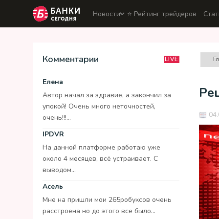
Новости
⭐️ Рейтинг трейдеров
Стат
Комментарии
Г
LIVE
Елена
Ре
Автор начал за здравие, а закончил за
упокой! Очень много неточностей,
04.
очень!!!...
IPDVR
На данной платформе работаю уже
около 4 месяцев, всё устраивает. С
выводом...
Асель
Мне на пришли мои 265робуксов очень
расстроена но до этого все было...