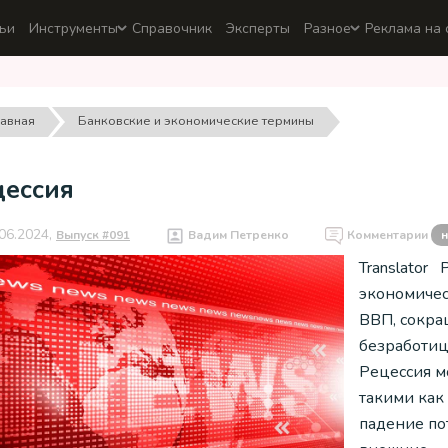
ьи
Инструменты
Справочник
Эксперты
Разное
Реклама на 
лавная
Банковские и экономические термины
цессия
06.2024,
Выпуск #091
Вадим Петренко
Комментарии
н
Translator 
экономичес
ВВП, сокра
безработиц
Рецессия м
такими как
падение по