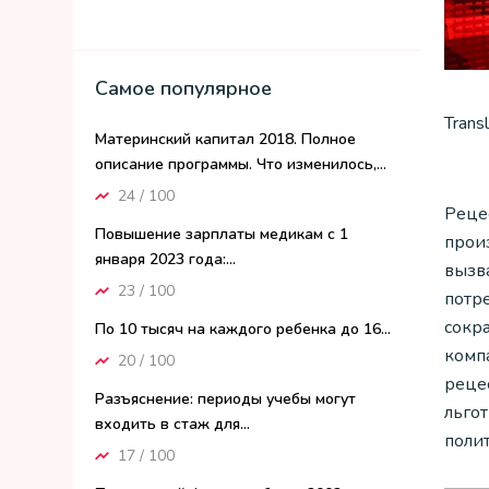
Самое популярное
Trans
Материнский капитал 2018. Полное
описание программы. Что изменилось,...
24 / 100
Реце
Повышение зарплаты медикам с 1
прои
января 2023 года:...
вызв
23 / 100
потр
сокр
По 10 тысяч на каждого ребенка до 16...
комп
20 / 100
реце
Разъяснение: периоды учебы могут
льго
входить в стаж для...
полит
17 / 100