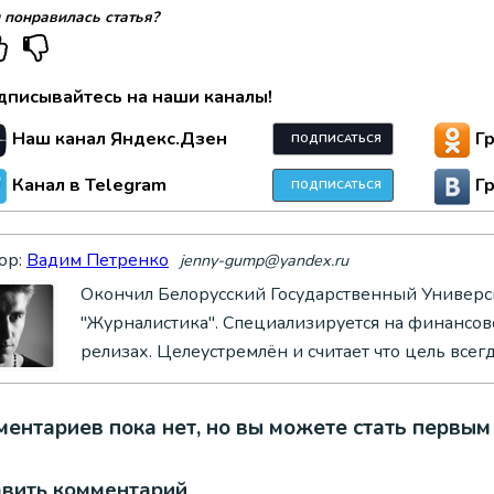
 понравилась статья?
дписывайтесь на наши каналы!
Наш канал Яндекс.Дзен
Г
ПОДПИСАТЬСЯ
Канал в Telegram
Г
ПОДПИСАТЬСЯ
ор:
Вадим Петренко
jenny-gump@yandex.ru
Окончил Белорусский Государственный Универси
"Журналистика". Специализируется на финансово
релизах. Целеустремлён и считает что цель всег
ентариев пока нет, но вы можете стать первым
авить комментарий