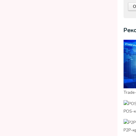
Рек
Trade
POS-к
P2P-к