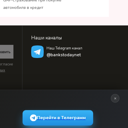
GAP-страхование при покупке
автомобиля в кредит
Наши каналы
Наш Telegram канал
равить
@bankstodaynet
огласие
ных
×
Перейти в Телеграмм
ьзовательским соглашением