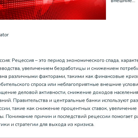
внешние…
lator
ссия: Рецессия – это период экономического спада, хар
зводства, увеличением безработицы и снижением потреби
ана различными факторами, такими как финансовые криз
ебительского спроса или неблагоприятные внешние услов
ащение деловой активности, снижение доходов населени
аний. Правительства и центральные банки используют ра
ссии, такие как снижение процентных ставок, увеличение
ты. Понимание причин и последствий рецессии помогает
ики и стратегии для выхода из кризиса.