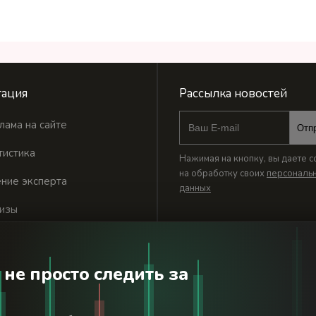
ация
Рассылка новостей
лама на сайте
Отп
тистика
Нажимая на кнопку, вы даете с
на обработку своих
персональ
ние эксперта
данных
изы
 не просто следить за
годня». Используя сайт BanksToday.net вы соглашаетесь с
пол