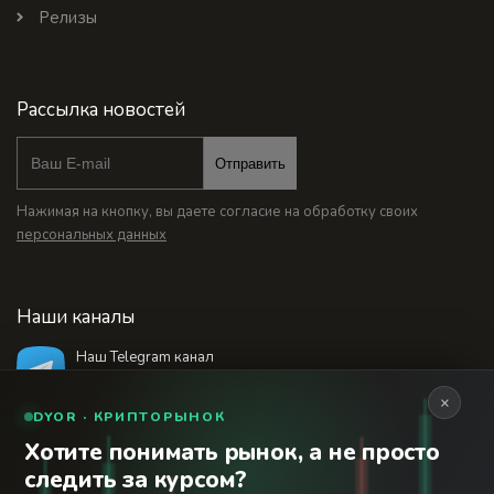
Релизы
Рассылка новостей
Отправить
Нажимая на кнопку, вы даете согласие на обработку своих
персональных данных
Наши каналы
Наш Telegram канал
@bankstodaynet
×
DYOR · КРИПТОРЫНОК
Хотите понимать рынок, а не просто
© 2026 Финансовый интернет-портал «Банки
следить за курсом?
Сегодня». Используя сайт BanksToday.net вы
18+