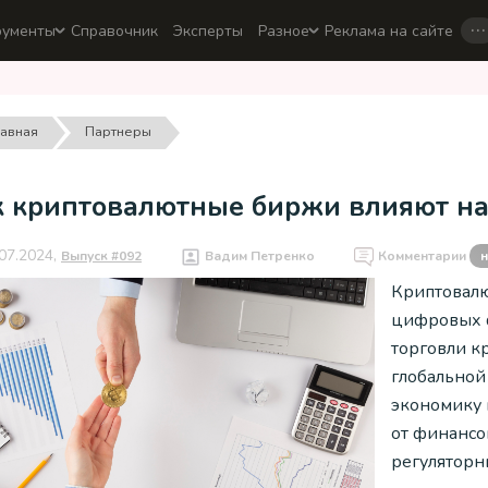
…
рументы
Справочник
Эксперты
Разное
Реклама на сайте
лавная
Партнеры
к криптовалютные биржи влияют на
07.2024,
Выпуск #092
Вадим Петренко
Комментарии
н
Криптовалю
цифровых ф
торговли к
глобальной
экономику 
от финансо
регуляторн