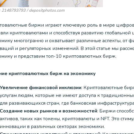
: 2148793793 / depositphotos.com
товалютные биржи играют ключевую роль в мире цифров
овли криптовалютами и способствуя развитию глобальной
омику многогранно и охватывает различные аспекты, от 
ваций и регуляторных изменений. В этой статье мы расс
омику и представим топ-10 криптовалютных бирж.
ние криптовалютных бирж на экономику
Увеличение финансовой инклюзии
: Криптовалютные бир
услугам людям, которые не имеют доступа к традиционны
для развивающихся стран, где банковская инфраструктура
Создание новых рынков и возможностей
: Биржи способ
активов, таких как токены, криптовалюты и NFT. Это сти
инновации в различных секторах экономики.