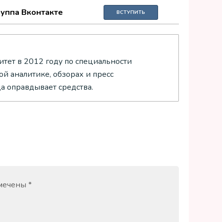
руппа Вконтакте
ВСТУПИТЬ
тет в 2012 году по специальности
й аналитике, обзорах и пресс
да оправдывает средства.
омечены
*