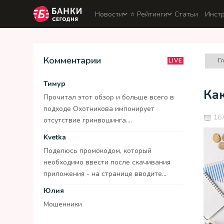
Новости
⭐️ Рейтинги
Статьи
Инст
Комментарии
Г
LIVE
Тимур
Ка
Прочитал этот обзор и больше всего в
подходе Охотникова импонирует
16.
отсутствие гринвошинга....
Kvetka
Поделюсь промокодом, который
необходимо ввести после скачивания
приложения - на странице вводите...
Юлия
Мошенники