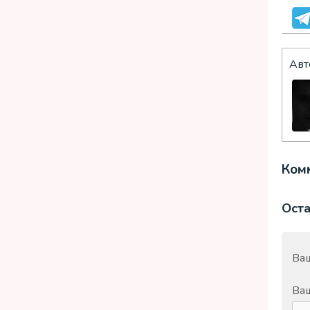
Авт
Комм
Ост
Ваш
Ва