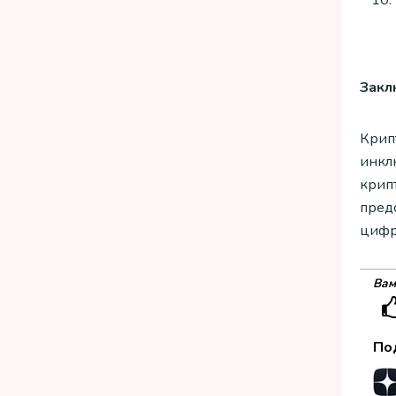
Закл
Крип
инкл
крип
пред
цифр
Вам
По