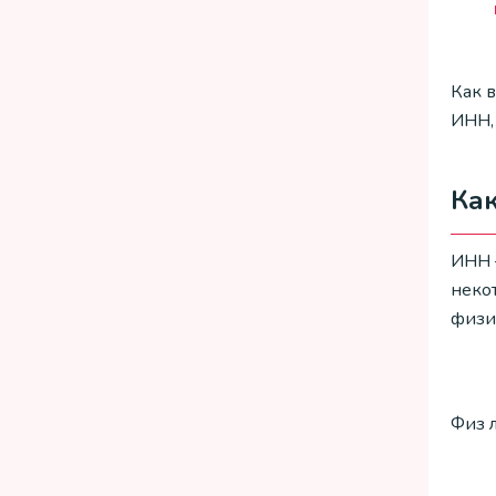
Как 
ИНН,
Ка
ИНН 
неко
физи
Физ 