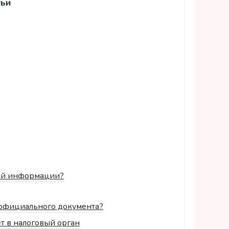
тьи
ной информации?
 официального документа?
ёт в налоговый орган