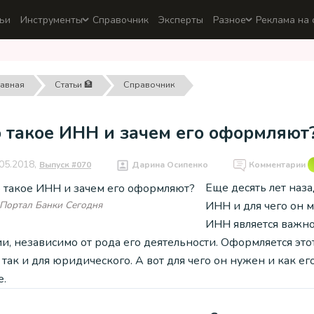
ьи
Инструменты
Справочник
Эксперты
Разное
Реклама на 
лавная
Статьи 🏦
Справочник
о такое ИНН и зачем его оформляют
05.2018,
Выпуск #070
Дарина Осипенко
Комментарии
Еще десять лет наза
ИНН и для чего он м
 Портал Банки Сегодня
ИНН является важн
и, независимо от рода его деятельности. Оформляется эт
 так и для юридического. А вот для чего он нужен и как 
е.