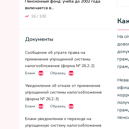
Пенсионный фонд: учеба до 2002 года
включается в...
16 / 100
Ка
На сл
Документы
дово
доку
Сообщение об утрате права на
граж
применение упрощенной системы
налогообложения (форма № 26.2-2)
граж
Бланк
Образец
Нева
Уведомление об отказе от применения
офиц
упрощенной системы налогообложения
корр
(форма № 26.2-3)
полу
Бланк
Образец
граж
пенс
Бланк уведомления о переходе на
упрощенную систему налогообложения