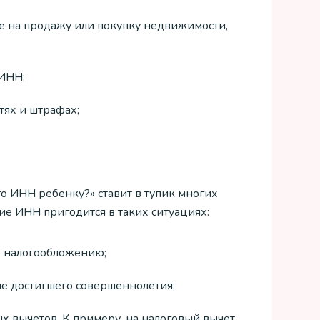
е на продажу или покупку недвижимости,
 ИНН;
ях и штрафах;
го ИНН ребенку?» ставит в тупик многих
чие ИНН пригодится в таких ситуациях:
е налогообложению;
не достигшего совершеннолетия;
х вычетов. К примеру, на налоговый вычет