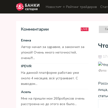
Новости
⭐️ Рейтинг трейдеров
Стат
Комментарии
Г
LIVE
Елена
Чт
Автор начал за здравие, а закончил за
упокой! Очень много неточностей,
17.
очень!!!...
IPDVR
Фото:
На данной платформе работаю уже
около 4 месяцев, всё устраивает. С
Росси
выводом...
лица,
Асель
стать
Мне на пришли мои 265робуксов очень
расстроена но до этого все было...