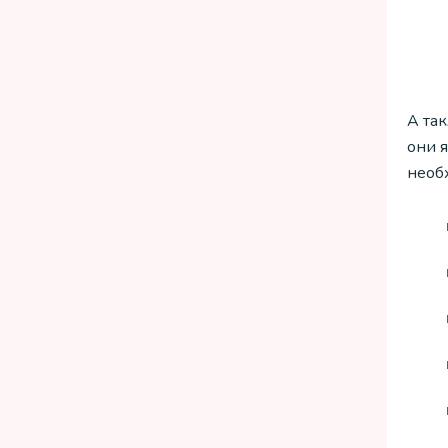
А та
они 
необ