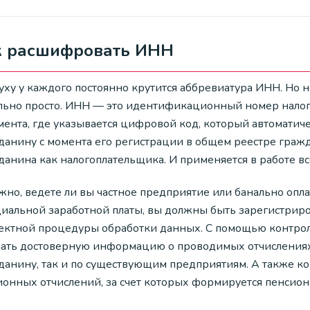
к расшифровать ИНН
уху у каждого постоянно крутится аббревиатура ИНН. Но н
льно просто. ИНН — это идентификационный номер налог
мента, где указывается цифровой код, который автоматич
данину с момента его регистрации в общем реестре гражд
данина как налогоплательщика. И применяется в работе вс
жно, ведете ли вы частное предприятие или банально опл
иальной заработной платы, вы должны быть зарегистриро
ектной процедуры обработки данных. С помощью контроля
чать достоверную информацию о проводимых отчисления
данину, так и по существующим предприятиям. А также к
ионных отчислений, за счет которых формируется пенсио