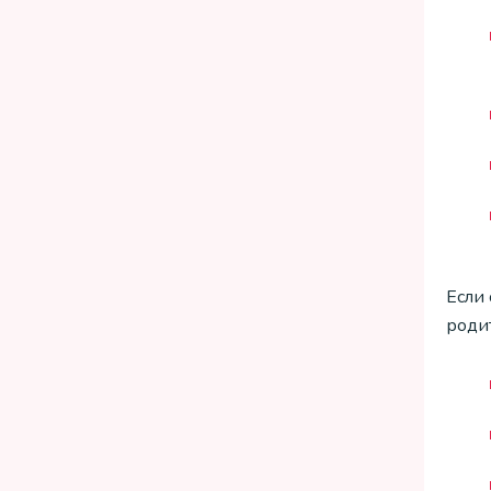
Если 
родит