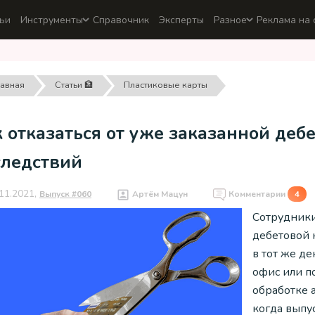
ьи
Инструменты
Справочник
Эксперты
Разное
Реклама на 
лавная
Статьи 🏦
Пластиковые карты
 отказаться от уже заказанной деб
следствий
11.2021,
Выпуск #060
Артём Мацун
Комментарии
4
Сотрудники
дебетовой 
в тот же де
офис или п
обработке 
когда выпус