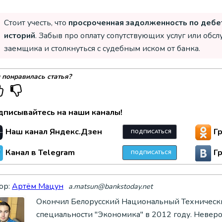
Стоит учесть, что
просроченная задолженность по дебе
историй
. Забыв про оплату сопутствующих услуг или об
заемщика и столкнуться с судебным иском от банка.
 понравилась статья?
дписывайтесь на наши каналы!
Наш канал Яндекс.Дзен
Г
ПОДПИСАТЬСЯ
Канал в Telegram
Г
ПОДПИСАТЬСЯ
ор:
Артём Мацун
a.matsun@bankstoday.net
Окончил Белорусский Национальный Технически
специальности "Экономика" в 2012 году. Невер