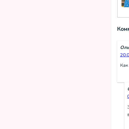
Ком
Оль
20.
Как