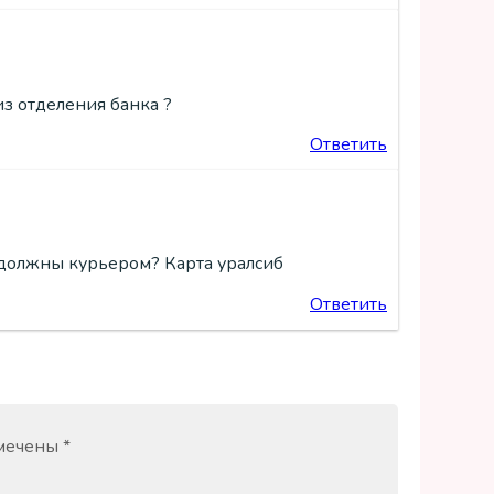
из отделения банка ?
Ответить
и должны курьером? Карта уралсиб
Ответить
омечены
*