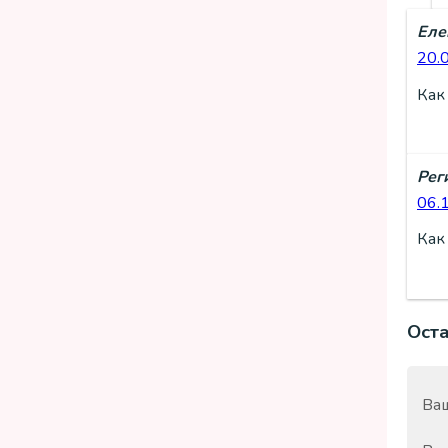
Еле
20.
Как
Рег
06.
Как
Ост
Ваш