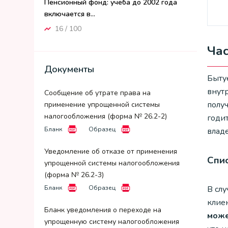
Пенсионный фонд: учеба до 2002 года
включается в...
16 / 100
Ча
Документы
Быту
внутр
Сообщение об утрате права на
полу
применение упрощенной системы
налогообложения (форма № 26.2-2)
годит
Бланк
Образец
влад
Уведомление об отказе от применения
Спи
упрощенной системы налогообложения
(форма № 26.2-3)
Бланк
Образец
В слу
клиен
Бланк уведомления о переходе на
може
упрощенную систему налогообложения