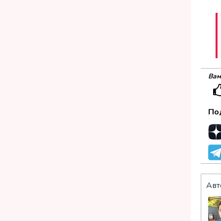
Вам
По
Авт