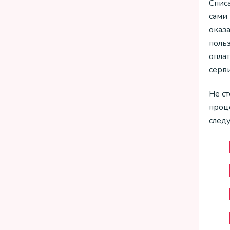
Списа
сами 
оказ
польз
опла
серви
Не с
проце
след