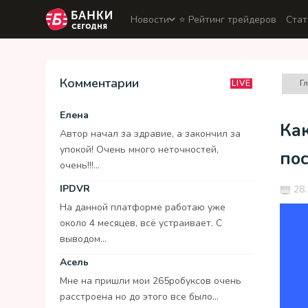
Новости
⭐️ Рейтинг трейдеров
Стат
Комментарии
Г
LIVE
Елена
Как
Автор начал за здравие, а закончил за
упокой! Очень много неточностей,
по
очень!!!...
IPDVR
28.
На данной платформе работаю уже
около 4 месяцев, всё устраивает. С
выводом...
Асель
Мне на пришли мои 265робуксов очень
расстроена но до этого все было...