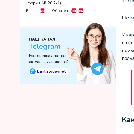
что н
(форма № 26.2-1)
Бланк
Образец
Пер
У ка
НАШ КАНАЛ
влад
Telegram
прих
Ежедневная сводка
польз
актуальных новостей
@
bankstodaynet
Как