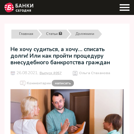
Главная
Статьи 🏦
Должники
Не хочу судиться, а хочу… списать
долги! Или как пройти процедуру
внесудебного банкротства граждан
26.08.2021,
Выпуск #057
Ольга Стаханова
Комментарии
написать