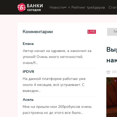
Новости
⭐️ Рейтинг трейдеров
Стат
Комментарии
Г
LIVE
Елена
Выр
Автор начал за здравие, а закончил за
упокой! Очень много неточностей,
на
очень!!!...
IPDVR
18.
На данной платформе работаю уже
около 4 месяцев, всё устраивает. С
выводом...
Асель
Мне на пришли мои 265робуксов очень
расстроена но до этого все было...