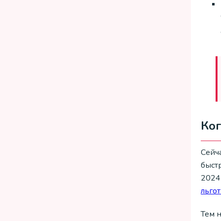
Ког
Сейч
быстр
2024
льго
Тем 