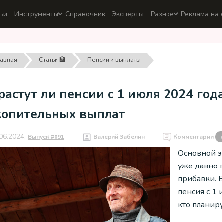
ьи
Инструменты
Справочник
Эксперты
Разное
Реклама на 
лавная
Статьи 🏦
Пенсии и выплаты
астут ли пенсии с 1 июля 2024 год
копительных выплат
06.2024,
Выпуск #091
Валерий Забелин
Комментарии
Основной э
уже давно 
прибавки. 
пенсия с 1 
кто планир