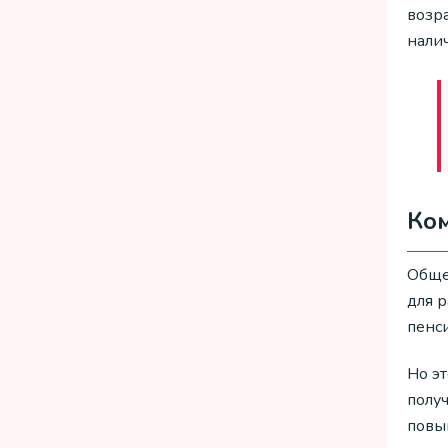
возра
налич
Ком
Обще
для 
пенс
Но эт
получ
повы