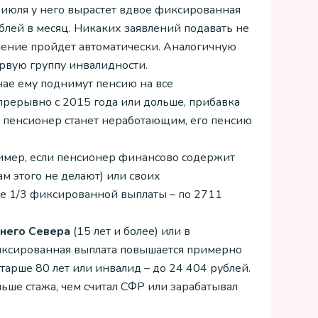
 1 июля у него вырастет вдвое фиксированная
ублей в месяц. Никаких заявлений подавать не
ышение пройдет автоматически. Аналогичную
ервую группу инвалидности.
учае ему поднимут пенсию на все
прерывно с 2015 года или дольше, прибавка
ко пенсионер станет неработающим, его пенсию
мер, если пенсионер финансово содержит
м этого не делают) или своих
е 1/3 фиксированной выплаты – по 2711
йнего Севера
(15 лет и более) или в
фиксированная выплата повышается примерно
старше 80 лет или инвалид – до 24 404 рублей.
льше стажа, чем считал СФР или зарабатывал