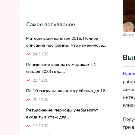
Самое популярное
Фото:
Материнский капитал 2018. Полное
описание программы. Что изменилось,...
24 / 100
Вып
Повышение зарплаты медикам с 1
января 2023 года:...
Нако
23 / 100
рабо
самос
По 10 тысяч на каждого ребенка до 16...
инте
20 / 100
клиен
Разъяснение: периоды учебы могут
входить в стаж для...
Получ
17 / 100
три 