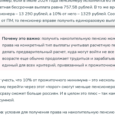
имер, если в июле 2024 года пенсионеру исполнится 60 ле
етная бессрочная выплата равна 757,58 рублей. В то ж
ионера – 13 290 рублей, а 10% от него – 1329 рублей. Со
от ПМ, то пенсионер вправе получить единоразовую выпл
Почему это важно
: получить накопительную пенсию мож
права на конкретный тип выплаты учитывал расчетную п
делать предварительный расчет, куда могут войти не все 
возрасте еще обычно продолжает трудиться и зарабатыв
единый для всех критерий, привязанный к прожиточно
 учесть, что 10% от прожиточного минимума – это несколь
му перейти через этот «порог» смогут меньше пенсионеров
сразу сможет больше россиян. И в целом это плюс – так как
суммой.
но
: условия для получения права на накопительную пенсию 