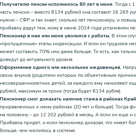
Получателю пенсии исполнилось 80 лет в июне
. Тогда с
часть пенсии – вместо 8134 рублей она составит 16 269 р
нужно – СФР и так знает, сколько лет пенсионеру, и пов
прибавку дадут тем, кому в июне 2024 года установили п
Пенсионер в мае или июне уволился с работы
. В этом сл
«пропущенные» этапы индексации. И если он трудился не
может составить 70% или даже больше. То есть, как толь
доведут до актуального уровня.
Оформление одного или нескольких иждивенцев.
Напри
своих внуков (родители которых по объективным причина
несовершеннолетних детей, за каждого ему начисляют ещ
рублей, максимум за троих (тогда будет 8134 рубля).
Пенсионер смог доказать наличие стажа в районах Кра
приравненных к нему районах (20 лет и больше). Тогда 
на половину – до 12 202 рублей в месяц. А если он еще и 
Прибавка придет, и если пенсионер доказал, что имеет бо
больше, чем числилось в системе.