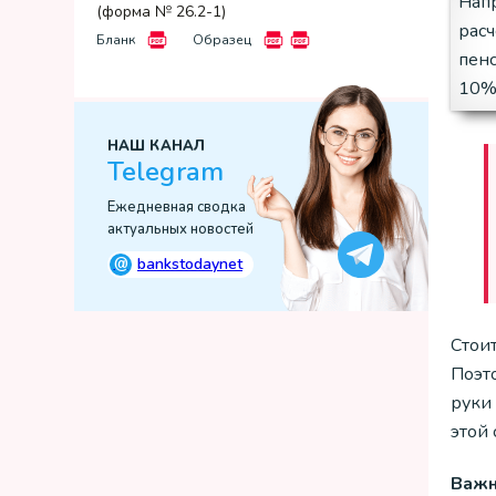
Напр
(форма № 26.2-1)
расч
Бланк
Образец
пенс
10% 
НАШ КАНАЛ
Telegram
Ежедневная сводка
актуальных новостей
@
bankstodaynet
Стоит
Поэто
руки 
этой 
Важ