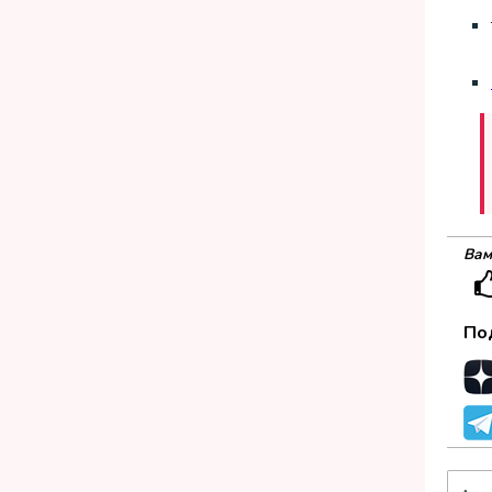
Вам
По