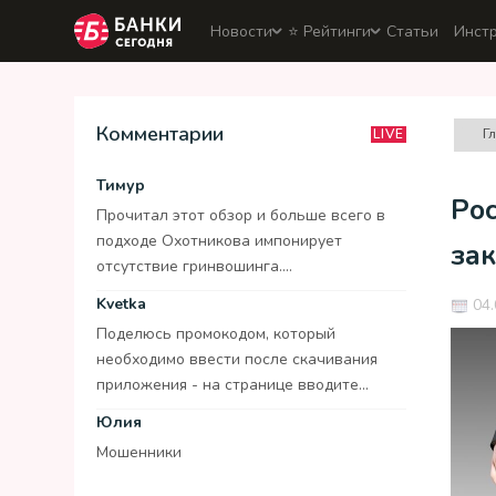
Новости
⭐️ Рейтинги
Статьи
Инст
Комментарии
Г
LIVE
Тимур
Ро
Прочитал этот обзор и больше всего в
подходе Охотникова импонирует
за
отсутствие гринвошинга....
Kvetka
04.
Поделюсь промокодом, который
необходимо ввести после скачивания
приложения - на странице вводите...
Юлия
Мошенники