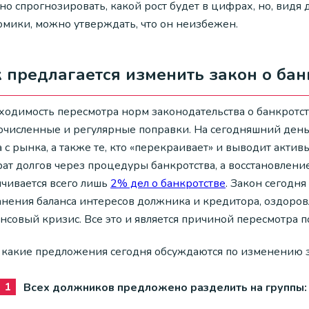
о спрогнозировать, какой рост будет в цифрах, но, видя
омики, можно утверждать, что он неизбежен.
 предлагается изменить закон о бан
ходимость пересмотра норм законодательства о банкротст
очисленные и регулярные поправки. На сегодняшний день 
 с рынка, а также те, кто «перекраивает» и выводит акти
рат долгов через процедуры банкротства, а восстановлен
нчивается всего лишь
2% дел о банкротстве
. Закон сегодня
анения баланса интересов должника и кредитора, оздоров
совый кризис. Все это и является причиной пересмотра по
, какие предложения сегодня обсуждаются по изменению з
Всех должников предложено разделить на группы: