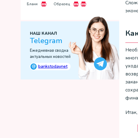
Сложн
Бланк
Образец
экон
Как
НАШ КАНАЛ
Telegram
Необ
Ежедневная сводка
актуальных новостей
мног
ухода
@
bankstodaynet
возв
зака
сохр
финан
Итак