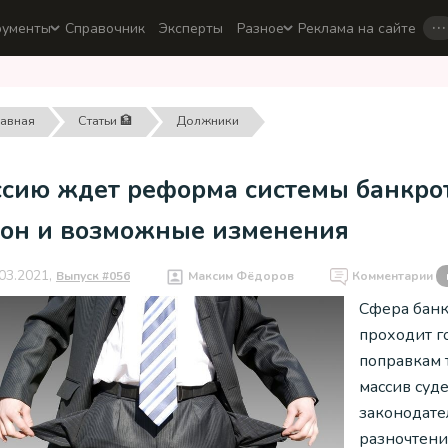
…
рументы
Справочник
Эксперты
Разное
Реклама на сайте
лавная
Статьи 🏦
Должники
ссию ждет реформа системы банкро
кон и возможные изменения
03.2021,
Выпуск #056
Максим Фёдоров
Комментарии
Сфера банк
проходит го
поправкам 
массив суд
законодате
разночтени