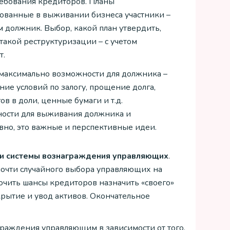
ребования кредиторов. Планы
сованные в выживании бизнеса участники –
м должник. Выбор, какой план утвердить,
такой реструктуризации – с учетом
т.
 максимально возможности для должника –
ие условий по залогу, прощение долга,
в в доли, ценные бумаги и т.д.
ности для выживания должника и
вно, это важные и перспективные идеи.
 и системы вознаграждения управляющих
.
почти случайного выбора управляющих на
ючить шансы кредиторов назначить «своего»
рытие и увод активов. Окончательное
раждения управляющим в зависимости от того,