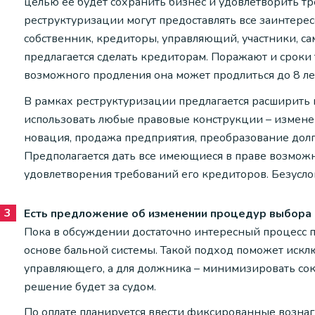
целью ее будет сохранить бизнес и удовлетворить т
реструктуризации могут предоставлять все заинтере
собственник, кредиторы, управляющий, участники, са
предлагается сделать кредиторам. Поражают и сроки 
возможного продления она может продлиться до 8 ле
В рамках реструктуризации предлагается расширить
использовать любые правовые конструкции – изменен
новация, продажа предприятия, преобразование долго
Предполагается дать все имеющиеся в праве возмож
удовлетворения требований его кредиторов. Безусло
Есть предложение об изменении процедур выбора
Пока в обсуждении достаточно интересный процесс 
основе бальной системы. Такой подход поможет искл
управляющего, а для должника – минимизировать сок
решение будет за судом.
По оплате планируется ввести фиксированные вознаг