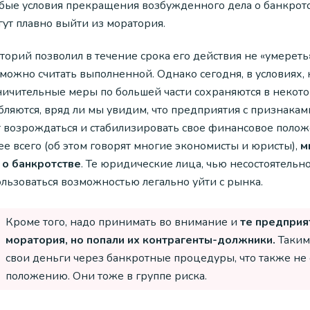
обые условия прекращения возбужденного дела о банкротст
гут плавно выйти из моратория.
орий позволил в течение срока его действия не «умереть
можно считать выполненной. Однако сегодня, в условиях, 
ничительные меры по большей части сохраняются в некото
убляются, вряд ли мы увидим, что предприятия с признака
т возрождаться и стабилизировать свое финансовое поло
е всего (об этом говорят многие экономисты и юристы),
м
 о банкротстве
. Те юридические лица, чью несостоятельн
ользоваться возможностью легально уйти с рынка.
Кроме того, надо принимать во внимание и
те предприя
моратория, но попали их контрагенты-должники.
Таким
свои деньги через банкротные процедуры, что также не
положению. Они тоже в группе риска.