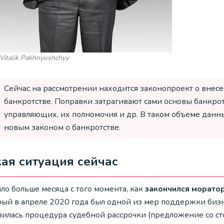
Vitalik Pakhnyushchyy
Сейчас на рассмотрении находится законопроект о внес
банкротстве. Поправки затрагивают сами основы банкро
управляющих, их полномочия и др. В таком объеме данн
новым законом о банкротстве.
ая ситуация сейчас
ло больше месяца с того момента, как
закончился морато
рый в апреле 2020 года был одной из мер поддержки бизн
вилась процедура судебной рассрочки (предложение со с