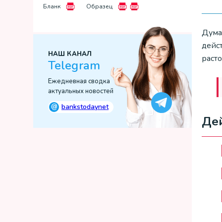
Бланк
Образец
Думаю
дейст
НАШ КАНАЛ
раст
Telegram
Ежедневная сводка
актуальных новостей
@
bankstodaynet
Де