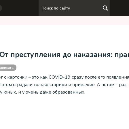
 От преступления до наказания: пра
аписать
 с карточки – это как COVID-19 сразу после его появления
отом страдали только старики и приезжие. А потом – раз,
 у юных, и у очень даже образованных.