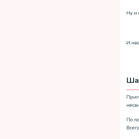
Ну и
И нао
Шан
Приго
неса
По п
Всег