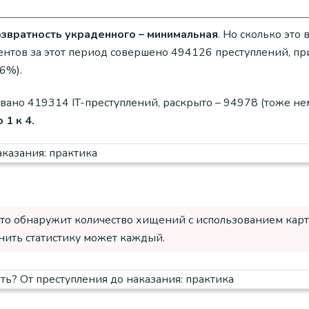
озвратность украденного – минимальная
. Но сколько это
тов за этот период совершено 494126 преступлений, приро
6%).
вано 419314 IT-преступлений, раскрыто – 94978 (тоже не
1 к 4.
 то обнаружит количество хищений с использованием карт
лнить статистику может каждый.