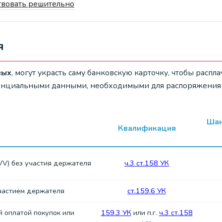
твовать решительно
я
вых
, могут украсть саму банковскую карточку, чтобы распл
енциальными данными, необходимыми для распоряжения 
Шан
Квалификация
VV) без участия держателя
ч.3 ст.158 УК
частием держателя
ст.159.6 УК
 оплатой покупок или
159.3 УК
или п.г.
ч.3 ст.158