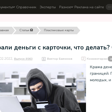
…
рументы
Справочник
Эксперты
Разное
Реклама на сайте
лавная
Статьи 🏦
Пластиковые карты
али деньги с карточки, что делать?
02.2022,
Выпуск #063
Виктор Баженов
Комментарии
н
Кража денег
границей. П
молодых, и