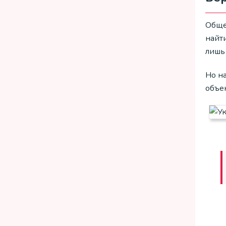
Обще
найти
лишь
Но н
объе