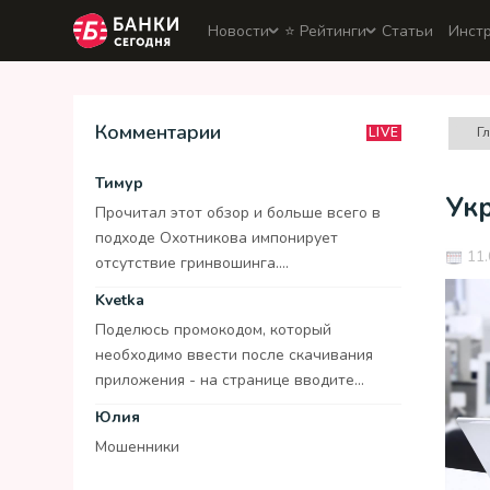
Новости
⭐️ Рейтинги
Статьи
Инст
Комментарии
Г
LIVE
Тимур
Укр
Прочитал этот обзор и больше всего в
подходе Охотникова импонирует
11.
отсутствие гринвошинга....
Kvetka
Поделюсь промокодом, который
необходимо ввести после скачивания
приложения - на странице вводите...
Юлия
Мошенники