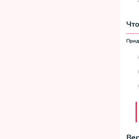
Что
Прид
Вер