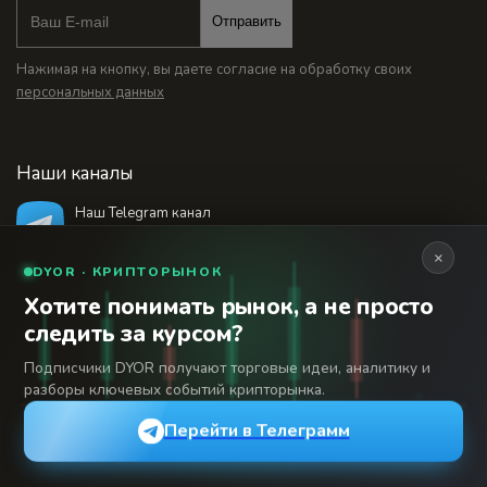
Отправить
Нажимая на кнопку, вы даете согласие на обработку своих
персональных данных
Наши каналы
Наш Telegram канал
@bankstodaynet
×
DYOR · КРИПТОРЫНОК
Хотите понимать рынок, а не просто
© 2026 Финансовый интернет-портал «Банки
следить за курсом?
Сегодня». Используя сайт BanksToday.net вы
18+
соглашаетесь с
пользовательским соглашением
Подписчики DYOR получают торговые идеи, аналитику и
разборы ключевых событий крипторынка.
Сетевое издание «Банки Сегодня» зарегистрировано
Федеральной службой по надзору в сфере связи,
Перейти в Телеграмм
информационных технологий и массовых коммуникаций,
регистрационный номер: серия Эл № 04-216902