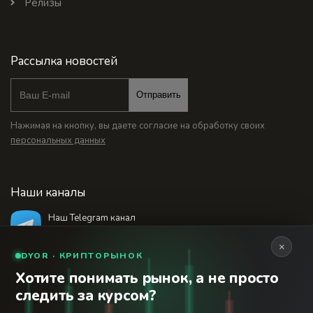
Релизы
Рассылка новостей
Отправить
Нажимая на кнопку, вы даете согласие на обработку своих
персональных данных
Наши каналы
Наш Telegram канал
@bankstodaynet
×
DYOR · КРИПТОРЫНОК
Хотите понимать рынок, а не просто
© 2026 Финансовый интернет-портал «Банки
следить за курсом?
Сегодня». Используя сайт BanksToday.net вы
18+
соглашаетесь с
пользовательским соглашением