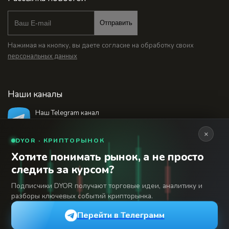
Отправить
Нажимая на кнопку, вы даете согласие на обработку своих
персональных данных
Наши каналы
Наш Telegram канал
@bankstodaynet
×
DYOR · КРИПТОРЫНОК
Хотите понимать рынок, а не просто
© 2026 Финансовый интернет-портал «Банки
следить за курсом?
Сегодня». Используя сайт BanksToday.net вы
18+
соглашаетесь с
пользовательским соглашением
Подписчики DYOR получают торговые идеи, аналитику и
разборы ключевых событий крипторынка.
Сетевое издание «Банки Сегодня» зарегистрировано
Федеральной службой по надзору в сфере связи,
Перейти в Телеграмм
информационных технологий и массовых коммуникаций,
регистрационный номер: серия Эл № 04-216902