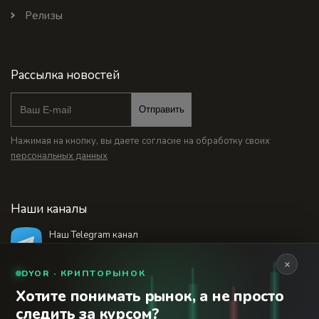
Релизы
Рассылка новостей
Отправить
Нажимая на кнопку, вы даете согласие на обработку своих
персональных данных
Наши каналы
Наш Telegram канал
@bankstodaynet
×
DYOR · КРИПТОРЫНОК
Хотите понимать рынок, а не просто
© 2026 Финансовый интернет-портал «Банки
следить за курсом?
Сегодня». Используя сайт BanksToday.net вы
18+