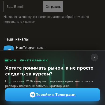
Отправить
Нажимая на кнопку, вы даете согласие на обработку своих
персональных данных
Наши каналы
Наш Telegram канал
@bankstodaynet
×
DYOR · КРИПТОРЫНОК
Хотите понимать рынок, а не просто
© 2026 Финансовый интернет-портал «Банки
следить за курсом?
Сегодня». Используя сайт BanksToday.net вы
18+
соглашаетесь с
пользовательским соглашением
Подписчики DYOR получают торговые идеи, аналитику и
разборы ключевых событий крипторынка.
Сетевое издание «Банки Сегодня» зарегистрировано
Федеральной службой по надзору в сфере связи,
Перейти в Телеграмм
информационных технологий и массовых коммуникаций,
регистрационный номер: серия Эл № 04-216902