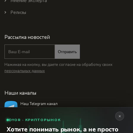
Мнение эксперта
Релизы
Рассылка новостей
Отправить
Нажимая на кнопку, вы даете согласие на обработку своих
персональных данных
Наши каналы
Наш Telegram канал
@bankstodaynet
×
DYOR · КРИПТОРЫНОК
Хотите понимать рынок, а не просто
© 2026 Финансовый интернет-портал «Банки