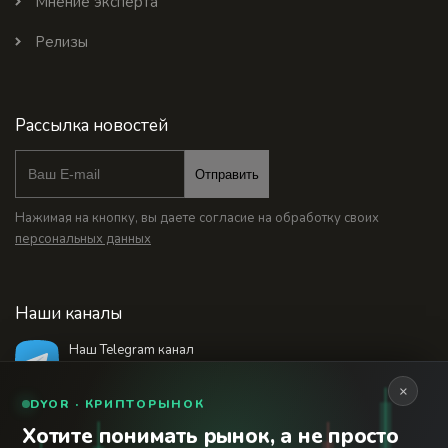
Мнение эксперта
Релизы
Рассылка новостей
Отправить
Нажимая на кнопку, вы даете согласие на обработку своих
персональных данных
Наши каналы
Наш Telegram канал
@bankstodaynet
×
DYOR · КРИПТОРЫНОК
Хотите понимать рынок, а не просто
© 2026 Финансовый интернет-портал «Банки