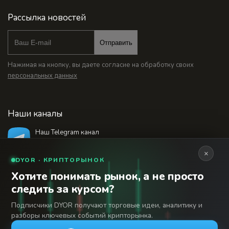
Рассылка новостей
Отправить
Нажимая на кнопку, вы даете согласие на обработку своих
персональных данных
Наши каналы
Наш Telegram канал
@bankstodaynet
×
DYOR · КРИПТОРЫНОК
Хотите понимать рынок, а не просто
© 2026 Финансовый интернет-портал «Банки
следить за курсом?
Сегодня». Используя сайт BanksToday.net вы
18+
соглашаетесь с
пользовательским соглашением
Подписчики DYOR получают торговые идеи, аналитику и
разборы ключевых событий крипторынка.
Сетевое издание «Банки Сегодня» зарегистрировано
Федеральной службой по надзору в сфере связи,