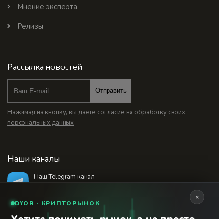
Мнение эксперта
Релизы
Рассылка новостей
Отправить
Нажимая на кнопку, вы даете согласие на обработку своих
персональных данных
Наши каналы
Наш Telegram канал
@bankstodaynet
×
DYOR · КРИПТОРЫНОК
© 2026 Финансовый интернет-портал «Банки