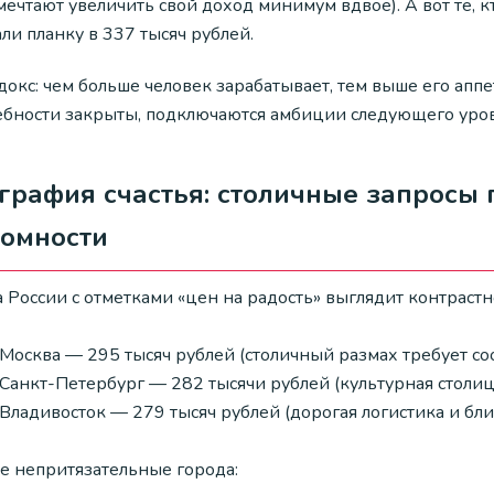
мечтают увеличить свой доход минимум вдвое). А вот те, к
ли планку в 337 тысяч рублей.
докс: чем больше человек зарабатывает, тем выше его апп
ебности закрыты, подключаются амбиции следующего уров
графия счастья: столичные запросы
ромности
а России с отметками «цен на радость» выглядит контраст
Москва — 295 тысяч рублей (столичный размах требует с
Санкт-Петербург — 282 тысячи рублей (культурная столица
Владивосток — 279 тысяч рублей (дорогая логистика и бли
е непритязательные города: