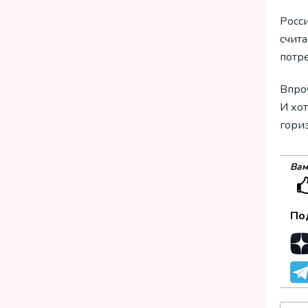
Росси
счит
потр
Впроч
И хот
гориз
Вам
По