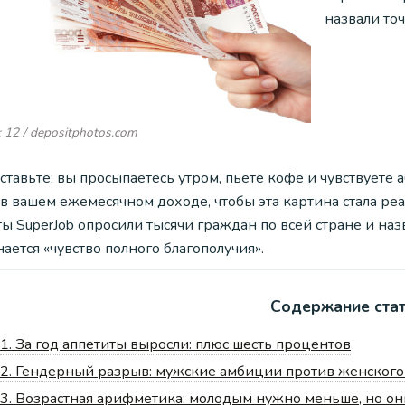
назвали то
 12 / depositphotos.com
ставьте: вы просыпаетесь утром, пьете кофе и чувствуете
 в вашем ежемесячном доходе, чтобы эта картина стала ре
ы SuperJob опросили тысячи граждан по всей стране и на
ается «чувство полного благополучия».
Содержание ста
1.
За год аппетиты выросли: плюс шесть процентов
2.
Гендерный разрыв: мужские амбиции против женского
3.
Возрастная арифметика: молодым нужно меньше, но он