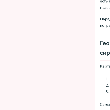
есть 
назва
Пара
потр
Гео
ск
Карт
Самы