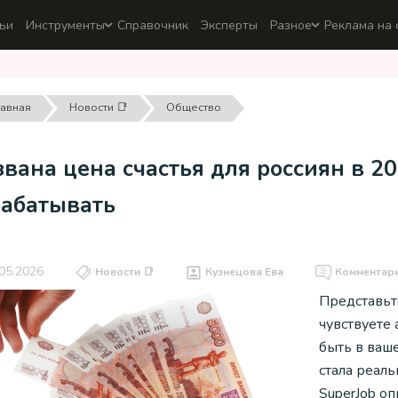
ьи
Инструменты
Справочник
Эксперты
Разное
Реклама на 
лавная
Новости 📑
Общество
вана цена счастья для россиян в 20
рабатывать
05.2026
Новости 📑
Кузнецова Ева
Комментар
Представьт
чувствуете
быть в ваш
стала реал
SuperJob оп