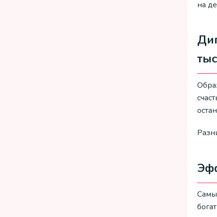
на д
Дип
ты
Обра
счаст
остан
Разни
Эфф
Самы
богат