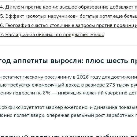
4.
Диплом против корки: высшее образование добавляет п
5.
Эффект «золотых наручников»: богатые хотят еще боль
6.
География счастья: столичные запросы против провинц
7.
Взгляд из-за океана: что предлагает Безос
год аппетиты выросли: плюс шесть 
нестатистическому россиянину в 2026 году для достижени
ью требуется ежемесячный доход в размере 273 тысяч ру
ления подросли на 6% — инфляция желаний уверенно до
rJob фиксирует этот маркер ежегодно, и динамика показы
онно ползет вверх, опережая реальный рост заработных п