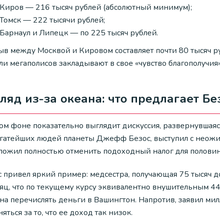
Киров — 216 тысяч рублей (абсолютный минимум);
Томск — 222 тысячи рублей;
Барнаул и Липецк — по 225 тысяч рублей.
ыв между Москвой и Кировом составляет почти 80 тысяч р
и мегаполисов закладывают в свое «чувство благополучия»
ляд из-за океана: что предлагает Бе
ом фоне показательно выглядит дискуссия, развернувшаяся
огатейших людей планеты Джефф Безос, выступил с неож
ложил полностью отменить подоходный налог для полови
с привел яркий пример: медсестра, получающая 75 тысяч д
сяц, что по текущему курсу эквивалентно внушительным 44
на перечислять деньги в Вашингтон. Напротив, заявил ми
яться за то, что ее доход так низок.