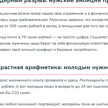
ндерный разрыв: мужские амбиции п
иционная война полов нашла свое отражение и в финансов
алась куда требовательнее. Мужчины заявили, что почувст
е от 309 тысяч рублей в месяц, а женщинам для того же с
ица почти в 70 тысяч рублей — не просто цифра. Социоло
дения: мужчины чаще берут на себя финансовую ответстве
ивают свой личный комфорт и базовые потребности.
зрастная арифметика: молодым нужн
докс жизненного опыта проявился и здесь. Респонденты ст
ч рублей. А вот молодые люди в возрасте до 24 лет оцени
ло бы 220 тысяч.
ко любой экономист подтвердит: молодежь пока не учитыв