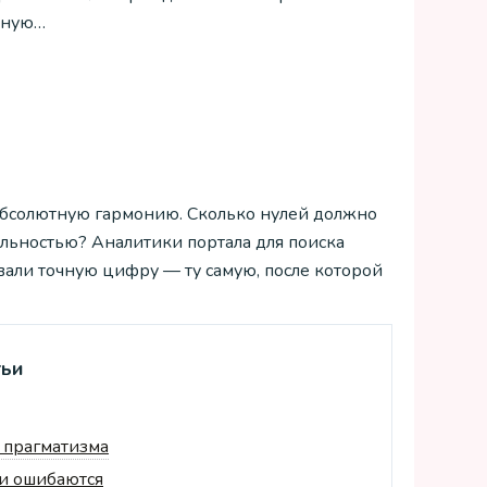
чную…
 абсолютную гармонию. Сколько нулей должно
альностью? Аналитики портала для поиска
звали точную цифру — ту самую, после которой
тьи
 прагматизма
и ошибаются