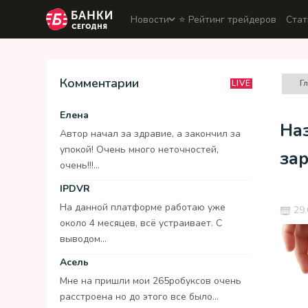
Новости
⭐️ Рейтинг трейдеров
Стат
Комментарии
Г
LIVE
Елена
Наз
Автор начал за здравие, а закончил за
упокой! Очень много неточностей,
за
очень!!!...
IPDVR
На данной платформе работаю уже
29.
около 4 месяцев, всё устраивает. С
выводом...
Асель
Мне на пришли мои 265робуксов очень
расстроена но до этого все было...