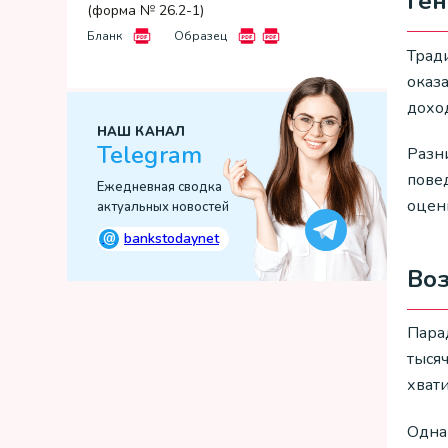
Ге
(форма № 26.2-1)
Бланк
Образец
Трад
оказ
доход
НАШ КАНАЛ
Telegram
Разн
пове
Ежедневная сводка
оцен
актуальных новостей
@
bankstodaynet
Во
Пара
тыся
хвати
Одна