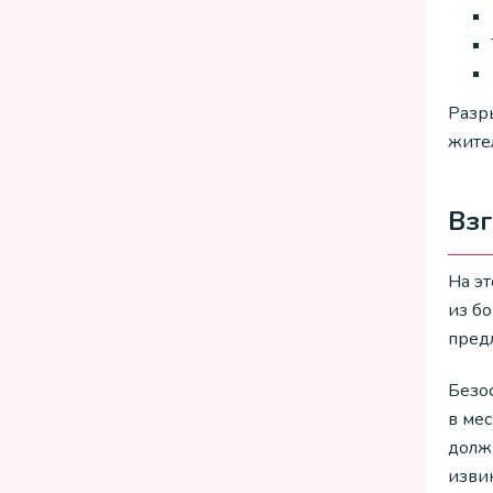
Разр
жител
Взг
На эт
из б
пред
Безо
в ме
долж
извин