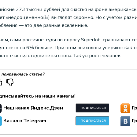
йские 273 тысячи рублей для счастья на фоне американск
ает «недооцененной») выглядят скромно. Но с учетом разн
ебления — это две разные вселенные.
ем, сами россияне, судя по опросу SuperJob, сравнивают с
ят всего на 6% больше. При этом психологи уверяют: как т
онт счастья отодвинется снова. Так устроен человек.
 понравилась статья?
дписывайтесь на наши каналы!
Наш канал Яндекс.Дзен
Г
ПОДПИСАТЬСЯ
Канал в Telegram
Г
ПОДПИСАТЬСЯ