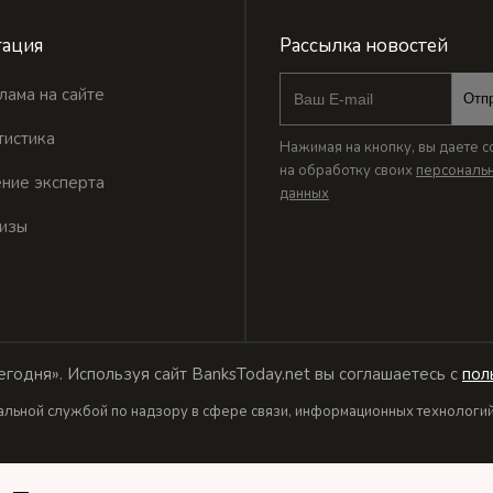
ация
Рассылка новостей
лама на сайте
Отп
тистика
Нажимая на кнопку, вы даете с
на обработку своих
персональ
ние эксперта
данных
изы
годня». Используя сайт BanksToday.net вы соглашаетесь с
пол
льной службой по надзору в сфере связи, информационных технологий 