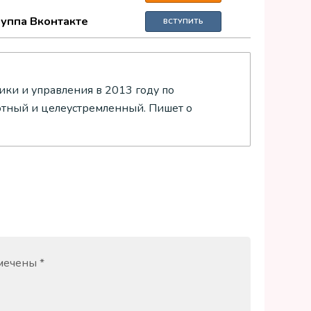
руппа Вконтакте
ВСТУПИТЬ
ки и управления в 2013 году по
отный и целеустремленный. Пишет о
омечены
*