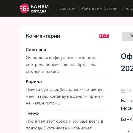
Новости
⭐️ Рейтинги
Статьи
Инст
Комментарии
Г
LIVE
Светлана
Оф
Очередная инфоцыганка, всю ночь
смотрела ролики, где она брызгала
20
слюной и махала...
Кирилл
Никита буртасов(беспалов) чёрт,кинул
16.
меня и мою команду на деньги, причем
Банк
не малые,потом...
Моско
Тимур
Банк 
Прочитал этот обзор и больше всего в
подходе Охотникова импонирует