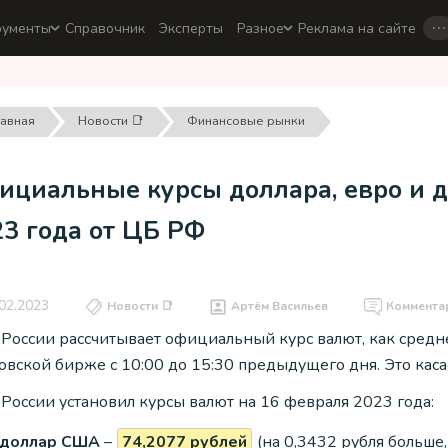
…
рументы
Справочник
Эксперты
Разное
Реклама на сайте
лавная
Новости 📑
Финансовые рынки
ициальные курсы доллара, евро и д
23 года от ЦБ РФ
02.2023
Новости 📑
Артём Васильев
Коммента
 России рассчитывает официальный курс валют, как средн
вской бирже с 10:00 до 15:30 предыдущего дня. Это касае
России установил курсы валют на 16 февраля 2023 года:
доллар США
–
74,2077 рублей
(на 0,3432 рубля больше