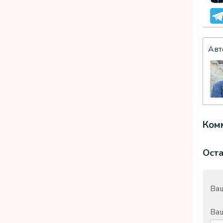
Авт
Комм
Ост
Ваш
Ва