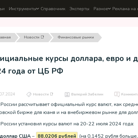
ьи
Инструменты
Справочник
Эксперты
Разное
Реклама на 
лавная
Новости 📑
Финансовые рынки
циальные курсы доллара, евро и д
24 года от ЦБ РФ
07.2024
Новости 📑
Валерий Забелин
Коммент
 России рассчитывает официальный курс валют, как средн
овской бирже для юаня и на внебиржевом рынке для долл
 России установил курсы валют на 20-22 июля 2024 года:
доллар США
–
88,0206 рублей
(на 0,1452 рубля больше