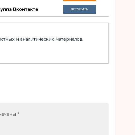
руппа Вконтакте
ВСТУПИТЬ
остных и аналитических материалов.
омечены
*