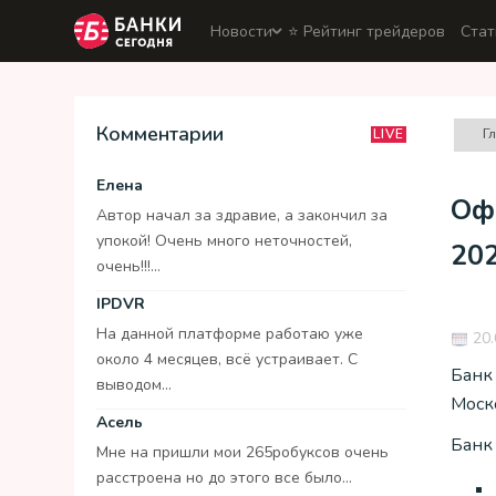
Новости
⭐️ Рейтинг трейдеров
Стат
Комментарии
Г
LIVE
Елена
Офи
Автор начал за здравие, а закончил за
упокой! Очень много неточностей,
20
очень!!!...
IPDVR
На данной платформе работаю уже
20.
около 4 месяцев, всё устраивает. С
Банк
выводом...
Моск
Асель
Банк
Мне на пришли мои 265робуксов очень
расстроена но до этого все было...