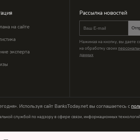
ация
Рассылка новостей
лама на сайте
Отп
тистика
Нажимая на кнопку, вы даете с
на обработку своих
персональ
ние эксперта
данных
изы
годня». Используя сайт BanksToday.net вы соглашаетесь с
пол
льной службой по надзору в сфере связи, информационных технологий 