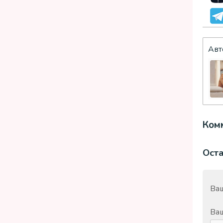
Авт
Комм
Ост
Ваш
Ва