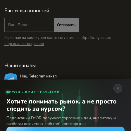
Рассылка новостей
Отправить
Нажимая на кнопку, вы даете согласие на обработку своих
персональных данных
Наши каналы
Наш Telegram канал
@bankstodaynet
×
DYOR · КРИПТОРЫНОК
Хотите понимать рынок, а не просто
© 2026 Финансовый интернет-портал «Банки
следить за курсом?
Сегодня». Используя сайт BanksToday.net вы
18+
соглашаетесь с
пользовательским соглашением
Подписчики DYOR получают торговые идеи, аналитику и
разборы ключевых событий крипторынка.
Сетевое издание «Банки Сегодня» зарегистрировано
Федеральной службой по надзору в сфере связи,