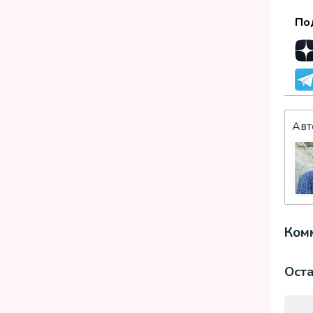
По
Авт
Комм
Ост