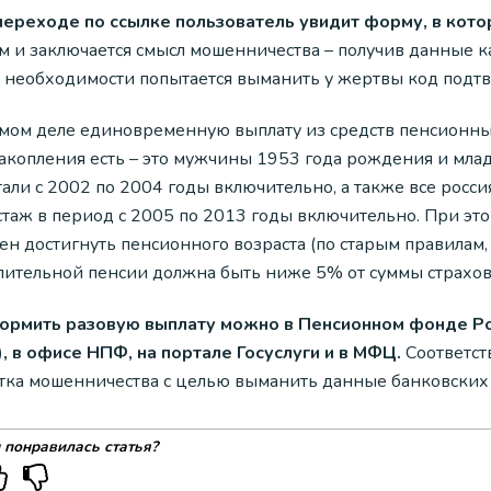
переходе по ссылке пользователь увидит форму, в кото
м и заключается смысл мошенничества – получив данные к
и необходимости попытается выманить у жертвы код подтв
амом деле единовременную выплату из средств пенсионных
накопления есть – это мужчины 1953 года рождения и мл
тали с 2002 по 2004 годы включительно, а также все росс
 стаж в период с 2005 по 2013 годы включительно. При эт
н достигнуть пенсионного возраста (по старым правилам, 5
пительной пенсии должна быть ниже 5% от суммы страхов
ормить разовую выплату можно в Пенсионном фонде Рос
, в офисе НПФ, на портале Госуслуги и в МФЦ.
Соответст
тка мошенничества с целью выманить данные банковских 
 понравилась статья?