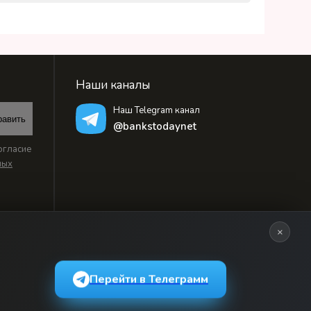
Наши каналы
Наш Telegram канал
равить
@bankstodaynet
огласие
ных
×
Перейти в Телеграмм
ьзовательским соглашением