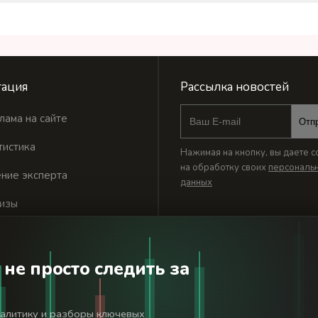
ация
Рассылка новостей
лама на сайте
Отп
тистика
Нажимая на кнопку, вы даете с
на обработку своих
персональ
ние эксперта
данных
изы
 не просто следить за
годня». Используя сайт BanksToday.net вы соглашаетесь с
пол
налитику и разборы ключевых