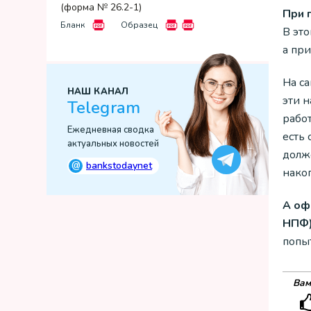
(форма № 26.2-1)
При 
Бланк
Образец
В это
а пр
На с
НАШ КАНАЛ
эти 
Telegram
рабо
Ежедневная сводка
есть
актуальных новостей
долже
@
bankstodaynet
нако
А оф
НПФ)
попы
Вам