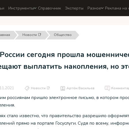
ьи
Инструменты
Справочник
Эксперты
Разное
Реклама на 
лавная
Новости 📑
Общество
 России сегодня прошла мошенничес
ещают выплатить накопления, но эт
11.2021
Новости 📑
Артём Васильев
Коммента
им россиянам пришло электронное письмо, в котором прос
пления.
нях стало известно, что правительство разрешило оформл
плений прямо на портале Госуслуги. Судя по всему, инфор