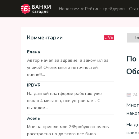
Новости
⭐️ Рейтинг трейдеров
Стат
Комментарии
Г
LIVE
Елена
По
Автор начал за здравие, а закончил за
упокой! Очень много неточностей,
Об
очень!!!...
IPDVR
На данной платформе работаю уже
24.
около 4 месяцев, всё устраивает. С
Мног
выводом...
нако
Асель
На д
Мне на пришли мои 265робуксов очень
нако
расстроена но до этого все было...