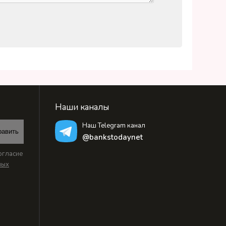
Наши каналы
Наш Telegram канал
равить
@bankstodaynet
огласие
ных