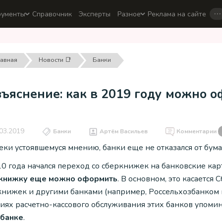
…
рументы
Справочник
Эксперты
Разное
Реклама на сайте
лавная
Новости 📑
Банки
зъяснение: как в 2019 году можно 
03.2019
Банки
Артём Васильев
Комментарии
еки устоявшемуся мнению, банки еще не отказался от бум
10 года начался переход со сберкнижек на банковские кар
книжку еще можно оформить
. В основном, это касается
книжек и другими банками (например, Россельхозбанком и
виях расчетно-кассового обслуживания этих банков упоми
банке
.