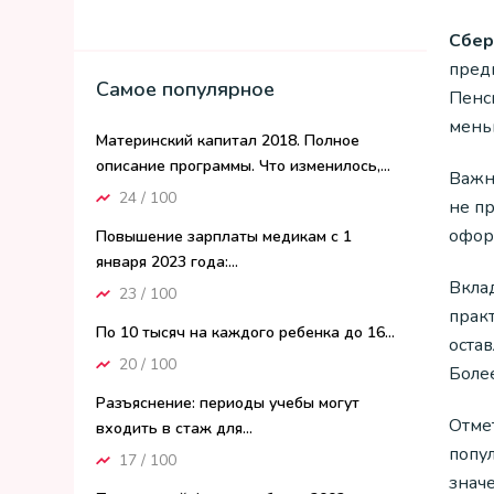
Сбер
пред
Самое популярное
Пенс
мень
Материнский капитал 2018. Полное
описание программы. Что изменилось,...
Важн
24 / 100
не п
офор
Повышение зарплаты медикам с 1
января 2023 года:...
Вкла
23 / 100
прак
По 10 тысяч на каждого ребенка до 16...
оста
20 / 100
Боле
Разъяснение: периоды учебы могут
Отме
входить в стаж для...
попу
17 / 100
знач