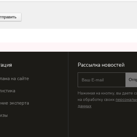
ация
Рассылка новостей
лама на сайте
Отп
тистика
Нажимая на кнопку, вы даете с
на обработку своих
персональ
ние эксперта
данных
изы