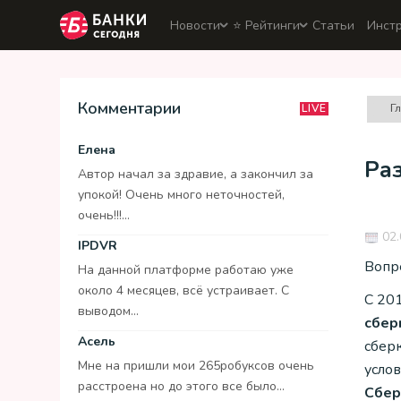
Новости
⭐️ Рейтинги
Статьи
Инст
Комментарии
Г
LIVE
Елена
Ра
Автор начал за здравие, а закончил за
упокой! Очень много неточностей,
очень!!!...
02.
IPDVR
Вопр
На данной платформе работаю уже
около 4 месяцев, всё устраивает. С
С 20
выводом...
сбер
Асель
сбер
Мне на пришли мои 265робуксов очень
усло
расстроена но до этого все было...
Сбер