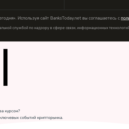
годня». Используя сайт BanksToday.net вы соглашаетесь с
пол
льной службой по надзору в сфере связи, информационных технологий 
за курсом?
 ключевых событий крипторынка.