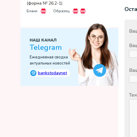
(форма № 26.2-1)
Ост
Бланк
Образец
Ваш
НАШ КАНАЛ
Ва
Telegram
Ежедневная сводка
актуальных новостей
Ваш
@
bankstodaynet
Тек