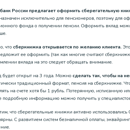
банк России предлагает оформить сберегательную кни
назначен исключительно для пенсионеров, поэтому для оф
ионного фонда о получении пенсии. Оформить вклад можно
ше.
о, что
сберкнижка открывается по желанию клиента.
Это
редложит ее оформить (так как многие считают сберкниж
млении вклада на это следует обращать внимание.
д будет открыт на 3 года. Можно
сделать так, чтобы на н
тически традиционный формат, пенсия на сберкнижке. Чт
влять на счете хотя бы 1 рубль. Потерянную, исписанную 
е подробную информацию можно получить у специалистов
тим, что сберегательные книжки активно использовались 
лярны. С развитием систем безналичной оплаты, эквайрин
ение.