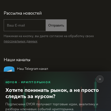
Рассылка новостей
Отправить
Нажимая на кнопку, вы даете согласие на обработку своих
персональных данных
Наши каналы
Наш Telegram канал
@bankstodaynet
×
DYOR · КРИПТОРЫНОК
Хотите понимать рынок, а не просто
© 2026 Финансовый интернет-портал «Банки
следить за курсом?
Сегодня». Используя сайт BanksToday.net вы
18+
соглашаетесь с
пользовательским соглашением
Подписчики DYOR получают торговые идеи, аналитику и
разборы ключевых событий крипторынка.
Сетевое издание «Банки Сегодня» зарегистрировано