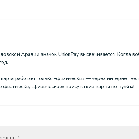
удовской Аравии значок UnionPay высвечивается. Когда вс
год.
 карта работает только «физически» — через интернет нел
ю физически, «физическое» присутствие карты не нужна!
омечены
*