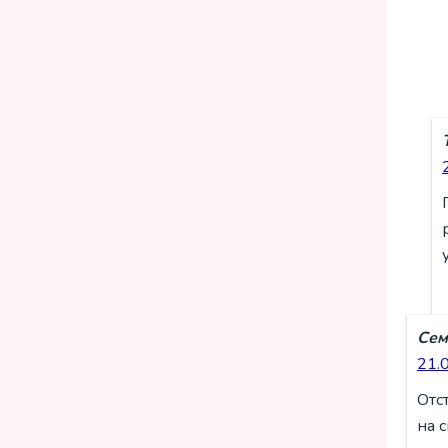
Сем
21.
Отс
на 