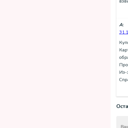
взв
А
:
31.
Куп
Кар
обра
Про
Из-
Спр
Ост
Ваш