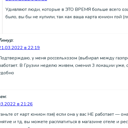
Удивляют люди, которые в ЭТО ВРЕМЯ больше всего оза
было, вы бы не купили, так как ваша карта юнион пэй (пл
Тимур
:
21.03.2022 в 22:19
Подтверждаю, у меня россельхозом (выбирал между газпром
работает. В Грузии неделю живем, сменил 3 локации уже, о
удобно
ен
:
03.2022 в 21:26
таньте от карт юнион пэя) если она у вас НЕ работает — он
снятие и тд, вы можете расплатиться в магазине отеле и ре