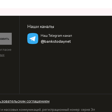
Наши каналы
Наш Telegram канал
равить
@bankstodaynet
огласие
ных
ьзовательским соглашением
и массовых коммуникаций, регистрационный номер: серия Эл