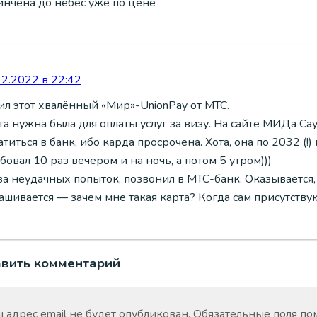
инчена до небес уже по цене
12.2022 в 22:42
ил этот хвалённый «Мир»-UnionPay от МТС.
та нужна была для оплаты услуг за визу. На сайте МИДа Са
титься в банк, ибо карда просрочена. Хота, она по 2032 (!) 
бовал 10 раз вечером и на ночь, а потом 5 утром)))
за неудачных попыток, позвонил в МТС-банк. Оказывается,
ашивается — зачем мне такая карта? Когда сам присутству
авить комментарий
 адрес email не будет опубликован.
Обязательные поля п