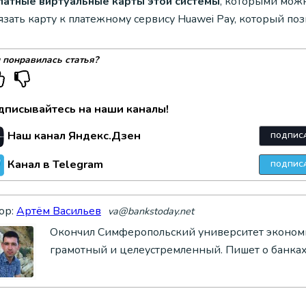
латные виртуальные карты этой системы
, которыми можн
зать карту к платежному сервису Huawei Pay, который по
 понравилась статья?
дписывайтесь на наши каналы!
Наш канал Яндекс.Дзен
ПОДПИС
Канал в Telegram
ПОДПИС
ор:
Артём Васильев
va@bankstoday.net
Окончил Симферопольский университет экономик
грамотный и целеустремленный. Пишет о банках