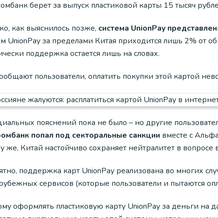
омбанк берет за выпуск пластиковой карты 15 тысяч рубл
ко, как выяснилось позже,
система UnionPay представлен
ам UnionPay за пределами Китая приходится лишь 2% от о
чески поддержка остается лишь на словах.
ообщают пользователи, оплатить покупки этой картой нево
альных пояснений пока не было – но другие пользователи
ромбанк попал под секторальные санкции
вместе с Альфа
му же, Китай настойчиво сохраняет нейтралитет в вопросе
тно, поддержка карт UnionPay реализована во многих слу
арубежных сервисов (которые пользователи и пытаются оп
му оформлять пластиковую карту UnionPay за деньги на д