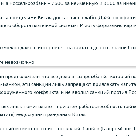
ей, а Россельхозбанк – 7500 за неименную и 9500 за имен
а за пределами Китая достаточно слабо.
Даже по официа
бщего оборота платежной системы. И хоть формально карт
зможно даже в интернете – на сайтах, где есть значок Uni
 предположили, что все дело в Газпромбанке, который поп
-Банком, эти санкции лишь запрещают привлекать капитал
 вооруженного конфликта, и не вводил санкций против Рос
чаях лишь номинально – при этом работоспособность таких
латить) недоступны гражданам Китая.
анный момент не стоит – несколько банков (Газпромбанк, 