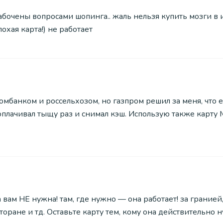
бочены вопросами шопинга.. жаль нельзя купить мозги в 
охая карта!) не работает
банком и россельхозом, но газпром решил за меня, что ег
плачивал тыщу раз и снимал кэш. Использую также карту М
а вам НЕ нужна! там, где нужно — она работает! за грание
сторане и тд. Оставьте карту тем, кому она действительно 