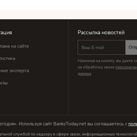
ация
Рассылка новостей
лама на сайте
Отп
тистика
Нажимая на кнопку, вы даете с
на обработку своих
персональ
ние эксперта
данных
изы
годня». Используя сайт BanksToday.net вы соглашаетесь с
пол
льной службой по надзору в сфере связи, информационных технологий 