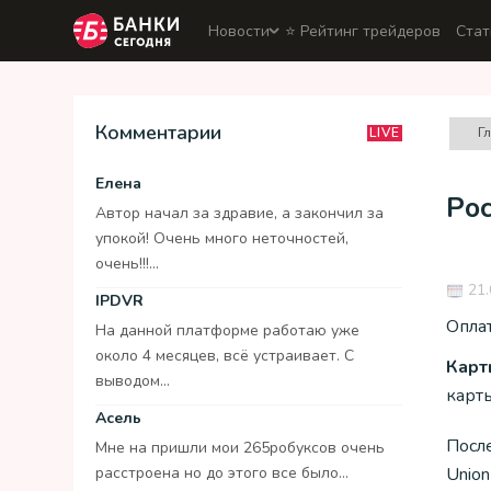
Новости
⭐️ Рейтинг трейдеров
Стат
Комментарии
Г
LIVE
Елена
Рос
Автор начал за здравие, а закончил за
упокой! Очень много неточностей,
очень!!!...
21.
IPDVR
Оплат
На данной платформе работаю уже
около 4 месяцев, всё устраивает. С
Карт
выводом...
карты
Асель
Посл
Мне на пришли мои 265робуксов очень
расстроена но до этого все было...
Union