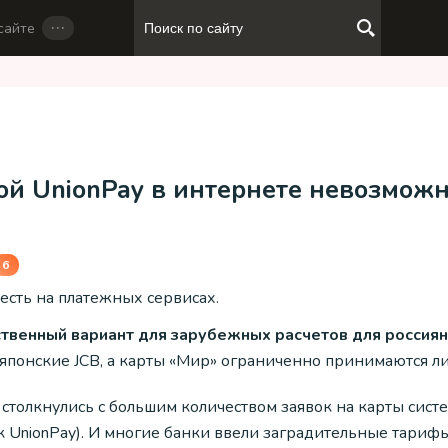
…
сайте
той UnionPay в интернете невозмож
6
есть на платежных сервисах.
ственный вариант для зарубежных расчетов для россиян
и японские JCB, а карты «Мир» ограниченно принимаются ли
 столкнулись с большим количеством заявок на карты сис
ак UnionPay). И многие банки ввели заградительные тарифы