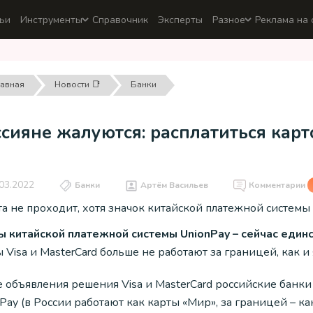
ьи
Инструменты
Справочник
Эксперты
Разное
Реклама на 
лавная
Новости 📑
Банки
сияне жалуются: расплатиться кар
03.2022
Банки
Артём Васильев
Комментарии
а не проходит, хотя значок китайской платежной системы 
ы китайской платежной системы UnionPay – сейчас един
 Visa и MasterCard больше не работают за границей, как 
е объявления решения Visa и MasterCard российские банки
Pay (в России работают как карты «Мир», за границей – к