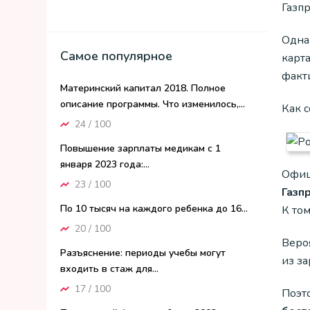
Газпр
Одна
Самое популярное
карт
факти
Материнский капитал 2018. Полное
описание программы. Что изменилось,...
Как с
24 / 100
Повышение зарплаты медикам с 1
января 2023 года:...
Офици
23 / 100
Газп
По 10 тысяч на каждого ребенка до 16...
К то
20 / 100
Вероя
Разъяснение: периоды учебы могут
из з
входить в стаж для...
17 / 100
Поэто