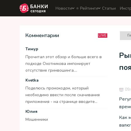
Новости
⭐️ Рейтинги
Статьи
Инст
Комментарии
Г
LIVE
Тимур
Рын
Прочитал этот обзор и больше всего в
подходе Охотникова импонирует
по
отсутствие гринвошинга....
Kvetka
Поделюсь промокодом, который
09.
необходимо ввести после скачивания
Регул
приложения - на странице вводите...
врем
Юлия
Как 
Мошенники
валют