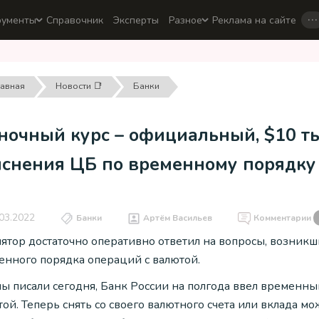
…
рументы
Справочник
Эксперты
Разное
Реклама на сайте
лавная
Новости 📑
Банки
очный курс – официальный, $10 ты
яснения ЦБ по временному порядку
03.2022
Банки
Артём Васильев
Комментарии
ятор достаточно оперативно ответил на вопросы, возникш
енного порядка операций с валютой.
мы писали сегодня, Банк России на полгода ввел временны
ой. Теперь снять со своего валютного счета или вклада мож