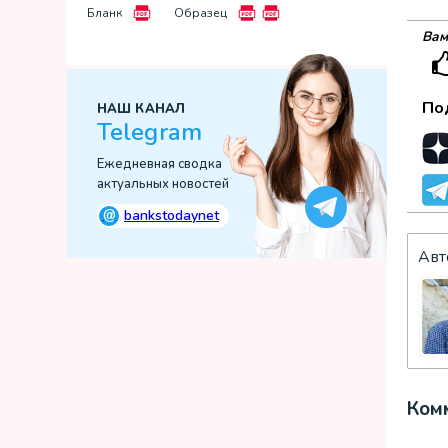
Бланк
Образец
Вам
По
НАШ КАНАЛ
Telegram
Ежедневная сводка
актуальных новостей
@
bankstodaynet
Авт
Комм