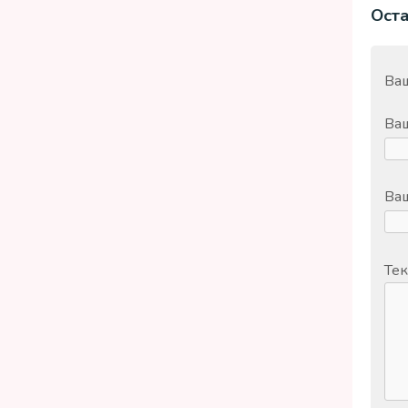
Ост
Ваш
Ва
Ваш
Тек