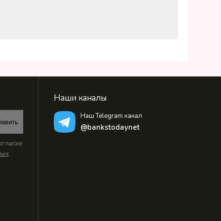
Наши каналы
Наш Telegram канал
равить
@bankstodaynet
огласие
ных