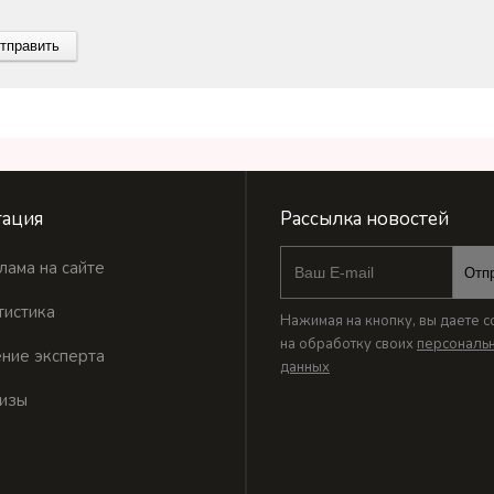
ация
Рассылка новостей
лама на сайте
Отп
тистика
Нажимая на кнопку, вы даете с
на обработку своих
персональ
ние эксперта
данных
изы