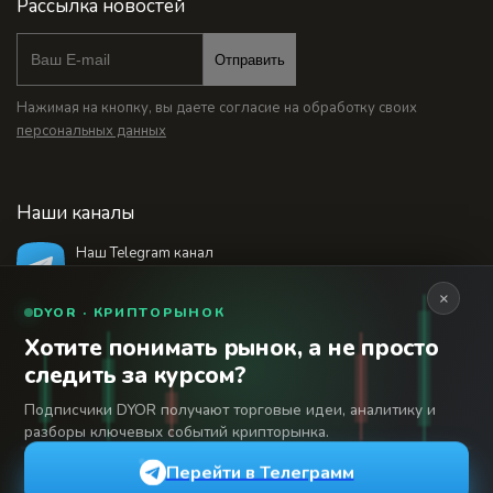
Рассылка новостей
Отправить
Нажимая на кнопку, вы даете согласие на обработку своих
персональных данных
Наши каналы
Наш Telegram канал
@bankstodaynet
×
DYOR · КРИПТОРЫНОК
Хотите понимать рынок, а не просто
© 2026 Финансовый интернет-портал «Банки
следить за курсом?
Сегодня». Используя сайт BanksToday.net вы
18+
соглашаетесь с
пользовательским соглашением
Подписчики DYOR получают торговые идеи, аналитику и
разборы ключевых событий крипторынка.
Сетевое издание «Банки Сегодня» зарегистрировано
Федеральной службой по надзору в сфере связи,
Перейти в Телеграмм
информационных технологий и массовых коммуникаций,