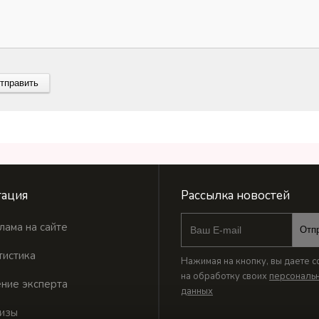
ация
Рассылка новостей
лама на сайте
Отп
тистика
Нажимая на кнопку, вы даете с
на обработку своих
персональ
ние эксперта
данных
изы