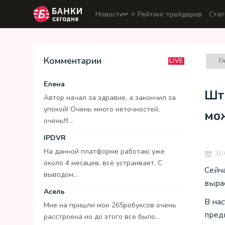
Новости
⭐️ Рейтинг трейдеров
Стат
Комментарии
Г
LIVE
Елена
Шт
Автор начал за здравие, а закончил за
упокой! Очень много неточностей,
мож
очень!!!...
IPDVR
На данной платформе работаю уже
30.
около 4 месяцев, всё устраивает. С
Сейч
выводом...
вырас
Асель
В на
Мне на пришли мои 265робуксов очень
предп
расстроена но до этого все было...