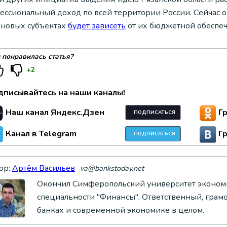
ессиональный доход по всей территории России. Сейчас о
в новых субъектах
будет зависеть
от их бюджетной обеспеч
 понравилась статья?
+2
дписывайтесь на наши каналы!
Наш канал Яндекс.Дзен
Г
ПОДПИСАТЬСЯ
Канал в Telegram
Г
ПОДПИСАТЬСЯ
ор:
Артём Васильев
va@bankstoday.net
Окончил Симферопольский университет экономи
специальности "Финансы". Ответственный, грам
банках и современной экономике в целом.