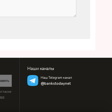
Наши каналы
Наш Telegram канал
равить
@bankstodaynet
огласие
ных