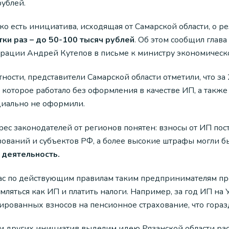
рублей.
ко есть инициатива, исходящая от Самарской области, о 
тки раз – до 50-100 тысяч рублей
. Об этом сообщил глав
рации Андрей Кутепов в письме к министру экономическ
тности, представители Самарской области отметили, что з
 которое работало без оформления в качестве ИП, а такж
иально не оформили.
рес законодателей от регионов понятен: взносы от ИП п
зований и субъектов РФ, а более высокие штрафы могли 
 деятельность.
ас по действующим правилам таким предпринимателям пр
ляться как ИП и платить налоги. Например, за год ИП на 
ированных взносов на пенсионное страхование, что гораз
и других инициатив выделим идею Рязанской области рас