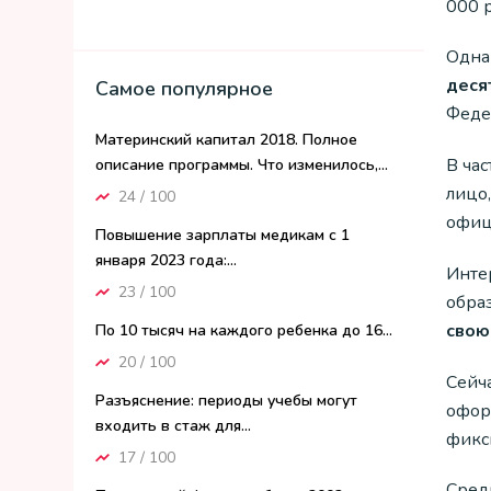
000 
Одна
деся
Самое популярное
Феде
Материнский капитал 2018. Полное
В час
описание программы. Что изменилось,...
лицо,
24 / 100
офиц
Повышение зарплаты медикам с 1
января 2023 года:...
Инте
23 / 100
обра
свою
По 10 тысяч на каждого ребенка до 16...
20 / 100
Сейч
Разъяснение: периоды учебы могут
оформ
входить в стаж для...
фикс
17 / 100
Сред