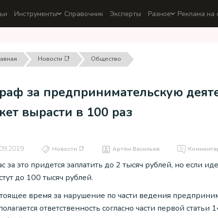
ьи
Инструменты
Справочник
Эксперты
Разное
Реклама на 
лавная
Новости 📑
Общество
раф за предпринимательскую деяте
ет вырасти в 100 раз
09.2019
Новости 📑
Артём Васильев
Коммента
ас за это придется заплатить до 2 тысяч рублей, но если
тут до 100 тысяч рублей.
стоящее время за нарушение по части ведения предприни
олагается ответственность согласно части первой статьи 