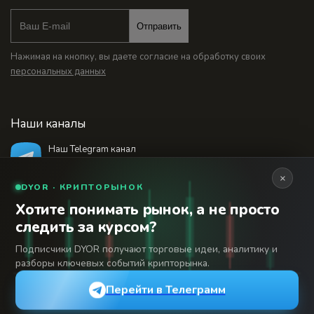
Отправить
Нажимая на кнопку, вы даете согласие на обработку своих
персональных данных
Наши каналы
Наш Telegram канал
@bankstodaynet
×
DYOR · КРИПТОРЫНОК
Хотите понимать рынок, а не просто
© 2026 Финансовый интернет-портал «Банки
следить за курсом?
Сегодня». Используя сайт BanksToday.net вы
18+
соглашаетесь с
пользовательским соглашением
Подписчики DYOR получают торговые идеи, аналитику и
разборы ключевых событий крипторынка.
Сетевое издание «Банки Сегодня» зарегистрировано
Федеральной службой по надзору в сфере связи,
Перейти в Телеграмм
информационных технологий и массовых коммуникаций,
регистрационный номер: серия Эл № 04-216902