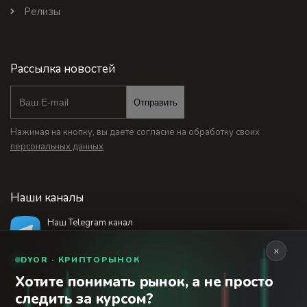
Релизы
Рассылка новостей
Отправить
Нажимая на кнопку, вы даете согласие на обработку своих
персональных данных
Наши каналы
Наш Telegram канал
@bankstodaynet
×
DYOR · КРИПТОРЫНОК
Хотите понимать рынок, а не просто
© 2026 Финансовый интернет-портал «Банки
следить за курсом?
Сегодня». Используя сайт BanksToday.net вы
18+