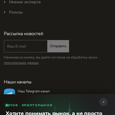
Мнение эксперта
Релизы
Рассылка новостей
Отправить
Нажимая на кнопку, вы даете согласие на обработку своих
персональных данных
Наши каналы
Наш Telegram канал
@bankstodaynet
×
DYOR · КРИПТОРЫНОК
Хотите понимать рынок, а не просто
© 2026 Финансовый интернет-портал «Банки