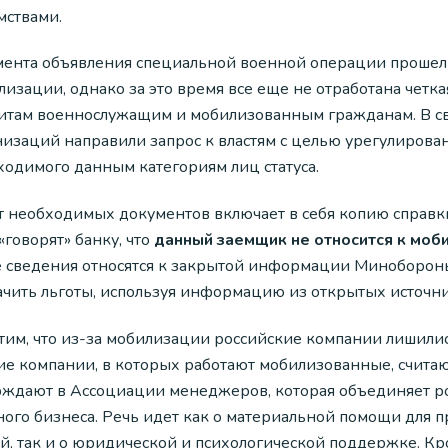
мствами.
мента объявления специальной военной операции прошел п
изации, однако за это время все еще не отработана четк
итам военнослужащим и мобилизованным гражданам. В св
низаций направили запрос к властям с целью урегулирова
ходимого данным категориям лиц статуса.
т необходимых документов включает в себя копию справки
говорят» банку, что
данный заемщик не относится к моб
е сведения относятся к закрытой информации Минобороны
ачить льготы, используя информацию из открытых источни
тим, что из-за мобилизации российские компании лишились
ие компании, в которых работают мобилизованные, считаю
рждают в Ассоциации менеджеров, которая объединяет ро
ного бизнеса. Речь идет как о материальной помощи для
й, так и о юридической и психологической поддержке. Кр