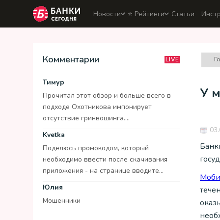
Новости
⭐️ Рейтинги
Статьи
Инст
Комментарии
Г
LIVE
Тимур
У 
Прочитал этот обзор и больше всего в
подходе Охотникова импонирует
отсутствие гринвошинга....
03.
Kvetka
Банк
Поделюсь промокодом, который
госу
необходимо ввести после скачивания
приложения - на странице вводите...
Моби
Юлия
тече
Мошенники
оказы
необ