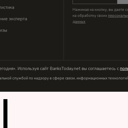
тистика
Нажимая на кнопку, вы даете с
на обработку своих
персональ
ние эксперта
данных
изы
годня». Используя сайт BanksToday.net вы соглашаетесь с
пол
льной службой по надзору в сфере связи, информационных технологий 