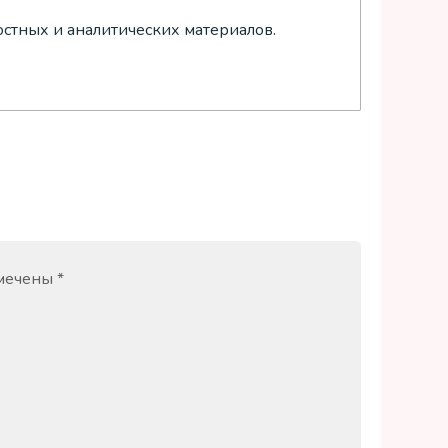
остных и аналитических материалов.
омечены
*