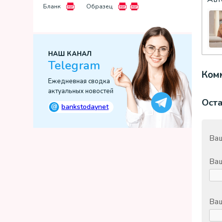
Бланк
Образец
НАШ КАНАЛ
Telegram
Комм
Ежедневная сводка
актуальных новостей
Ост
@
bankstodaynet
Ваш
Ва
Ваш