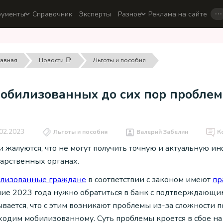
…
рументы
Справочник
Эксперты
Разное
Реклама на сайте
лавная
Новости 📑
Льготы и пособия
мобилизованных до сих пор пробле
02.2023
Льготы и пособия
Валерий Забелин
К
и жалуются, что не могут получить точную и актуальную и
дарственных органах.
лизованные граждане
в соответствии с законом имеют
пр
ние 2023 года нужно обратиться в банк с подтверждающи
вается, что с этим возникают проблемы из-за сложности 
ходим мобилизованному. Суть проблемы кроется в сбое н