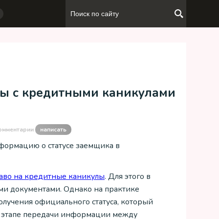
мы с кредитными каникулами
омментарии
написать
нформацию о статусе заемщика в
аво на кредитные каникулы
. Для этого в
ми документами. Однако на практике
получения официального статуса, который
а этапе передачи информации между