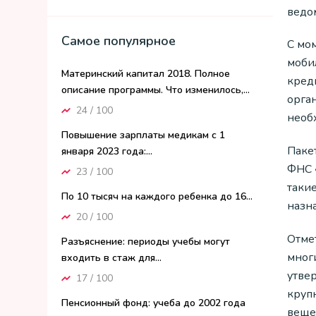
ведо
Самое популярное
С мо
мобил
Материнский капитал 2018. Полное
кред
описание программы. Что изменилось,...
орга
24 / 100
необ
Повышение зарплаты медикам с 1
Паке
января 2023 года:...
ФНС «
23 / 100
таки
По 10 тысяч на каждого ребенка до 16...
назн
20 / 100
Отме
Разъяснение: периоды учебы могут
мног
входить в стаж для...
утве
17 / 100
круп
Пенсионный фонд: учеба до 2002 года
веще