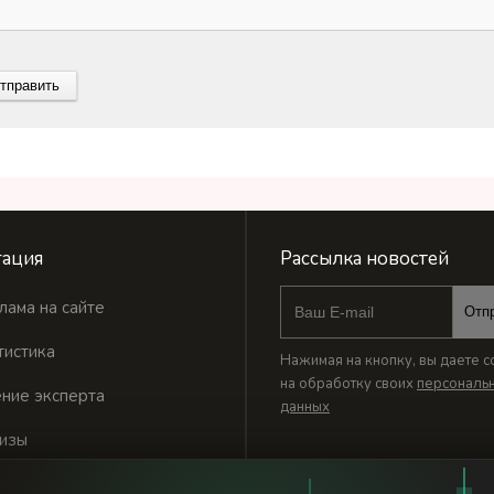
ация
Рассылка новостей
лама на сайте
Отп
тистика
Нажимая на кнопку, вы даете с
на обработку своих
персональ
ние эксперта
данных
изы