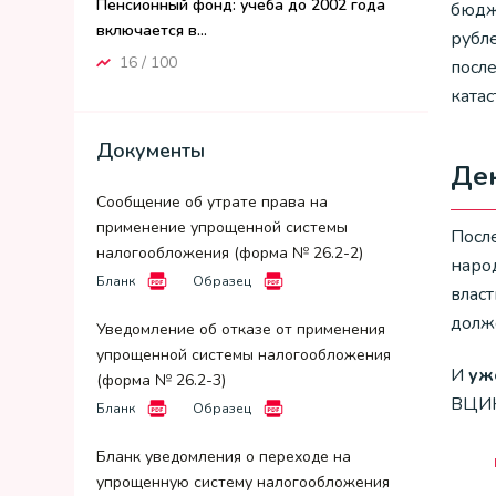
Пенсионный фонд: учеба до 2002 года
бюдж
включается в...
рубл
16 / 100
посл
ката
Документы
Де
Сообщение об утрате права на
применение упрощенной системы
Посл
налогообложения (форма № 26.2-2)
наро
Бланк
Образец
власт
долже
Уведомление об отказе от применения
упрощенной системы налогообложения
И
уж
(форма № 26.2-3)
ВЦИК
Бланк
Образец
Бланк уведомления о переходе на
упрощенную систему налогообложения