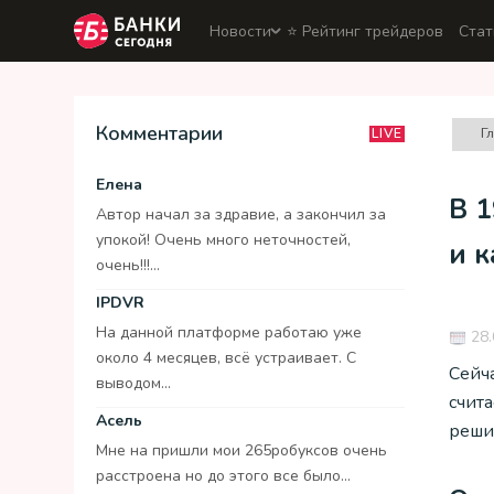
Новости
⭐️ Рейтинг трейдеров
Стат
Комментарии
Г
LIVE
Елена
В 1
Автор начал за здравие, а закончил за
упокой! Очень много неточностей,
и 
очень!!!...
IPDVR
На данной платформе работаю уже
28.
около 4 месяцев, всё устраивает. С
Сейч
выводом...
счита
Асель
решил
Мне на пришли мои 265робуксов очень
расстроена но до этого все было...