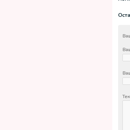
Ост
Ваш
Ва
Ваш
Тек