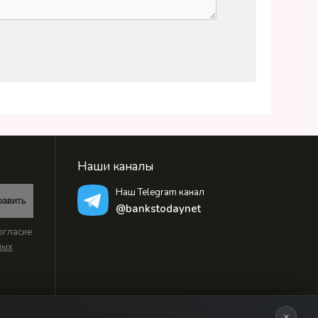
Наши каналы
Наш Telegram канал
равить
@bankstodaynet
огласие
ных
×