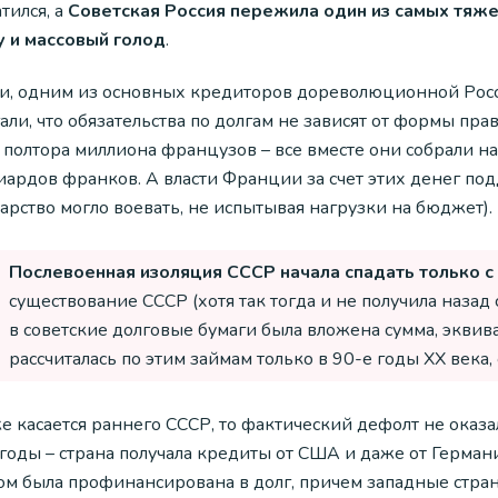
тился, а
Советская Россия пережила один из самых тяж
у и массовый голод
.
ти, одним из основных кредиторов дореволюционной Рос
али, что обязательства по долгам не зависят от формы пр
и полтора миллиона французов – все вместе они собрали н
иардов франков. А власти Франции за счет этих денег по
арство могло воевать, не испытывая нагрузки на бюджет).
Послевоенная изоляция СССР начала спадать только с 
существование СССР (хотя так тогда и не получила назад
в советские долговые бумаги была вложена сумма, экви
рассчиталась по этим займам только в 90-е годы XX века
е касается раннего СССР, то фактический дефолт не оказа
 годы – страна получала кредиты от США и даже от Герман
ом была профинансирована в долг, причем западные страны