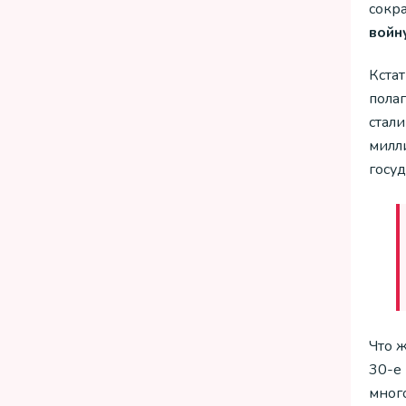
сокра
войн
Кста
полаг
стал
милл
госуд
Что ж
30-е
мног