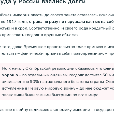
уда у России взялись долги
йская империя вплоть до своего заката оставалась исклю
 по 1917 годы,
страна ни разу не нарушала взятых на се
остью и в срок. Соответственно, и своего рода кредитный
о привлекать госдолг в крупных объемах.
е того, даже Временное правительство тоже приняло к ис
ательства – фактически признав себя правопреемником пр
Но к началу Октябрьской революции оказалось, что
фина
хорошо
– по отдельным оценкам, госдолг достигал 60 м
эквивалентно 90% национального богатства страны. Счит
вступление в Первую мировую войну – до нее бюджет уст
экономики были самыми быстрыми во всем мире.
пление в войну подкосило экономику империи – государст