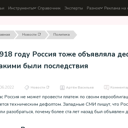
ьи
Инструменты
Справочник
Эксперты
Разное
Реклама на 
лавная
Новости 📑
Политика
918 году Россия тоже объявляла де
какими были последствия
06.2022
Новости 📑
Артём Васильев
Коммента
ас Россия не может провести платеж по своим еврооблигац
ется техническим дефолтом. Западные СМИ пишут, что Рос
и разобраться, почему более ста лет назад был объявлен д