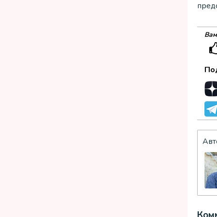
пред
Вам
По
Авт
Комм