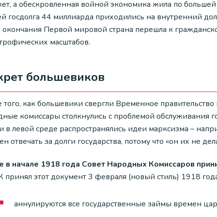
ет, а обескровленная войной экономика жила по большей 
ей госдолга 44 миллиарда приходились на внутренний долг
е окончания Первой мировой страна перешла к гражданск
строфических масштабов.
крет большевиков
е того, как большевики свергли Временное правительство
дные комиссары столкнулись с проблемой обслуживания го
и в левой среде распространялись идеи марксизма – напри
н отвечать за долги государства, потому что «он их не дела
е в начале 1918 года Совет Народных Комиссаров прин
 принял этот документ 3 февраля (новый стиль) 1918 год
аннулируются все государственные займы времен цар