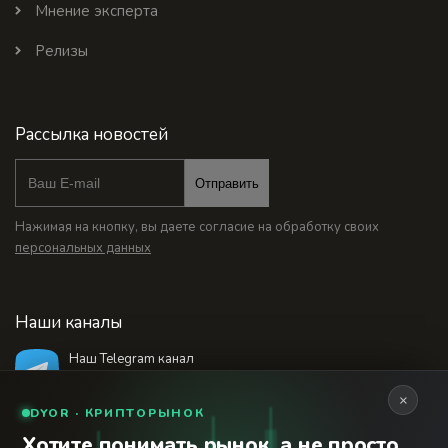
Мнение эксперта
Релизы
Рассылка новостей
Отправить
Нажимая на кнопку, вы даете согласие на обработку своих
персональных данных
Наши каналы
Наш Telegram канал
@bankstodaynet
×
DYOR · КРИПТОРЫНОК
Хотите понимать рынок, а не просто
© 2026 Финансовый интернет-портал «Банки