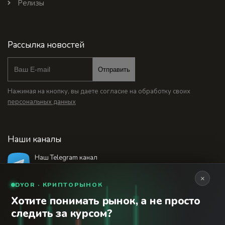
Релизы
Рассылка новостей
Отправить
Нажимая на кнопку, вы даете согласие на обработку своих
персональных данных
Наши каналы
Наш Telegram канал
@bankstodaynet
×
DYOR · КРИПТОРЫНОК
Хотите понимать рынок, а не просто
© 2026 Финансовый интернет-портал «Банки
следить за курсом?
Сегодня». Используя сайт BanksToday.net вы
18+
соглашаетесь с
пользовательским соглашением