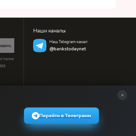
Наши каналы
Наш Telegram канал
равить
@bankstodaynet
огласие
ных
×
Перейти в Телеграмм
ьзовательским соглашением
и массовых коммуникаций, регистрационный номер: серия Эл