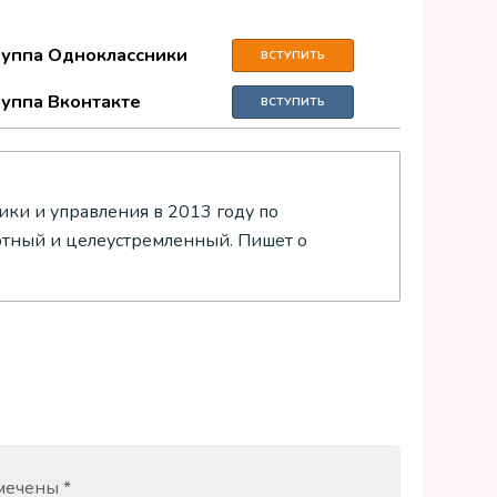
руппа Одноклассники
ВСТУПИТЬ
руппа Вконтакте
ВСТУПИТЬ
ки и управления в 2013 году по
отный и целеустремленный. Пишет о
омечены
*