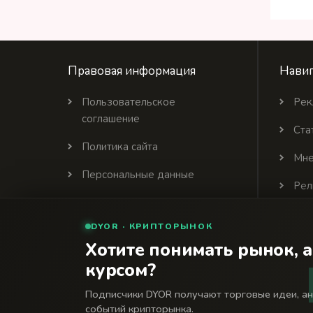
Правовая информация
Навиг
Пользовательское
Рек
соглашение
Ста
Политика сайта
Мне
Персональные данные
Рел
Политика цитирования
DYOR · КРИПТОРЫНОК
Партнеры
Хотите понимать рынок, а
курсом?
© 2026 Финансовый интернет-портал «Банки Се
18+
Подписчики DYOR получают торговые идеи, а
Сетевое издание «Банки Сегодня» зарегистрировано Федера
событий крипторынка.