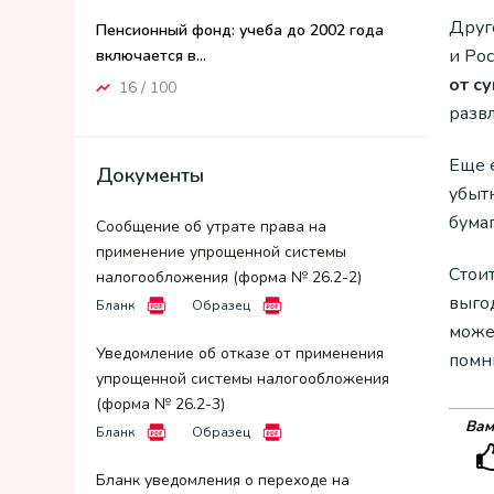
Друг
Пенсионный фонд: учеба до 2002 года
и Ро
включается в...
от с
16 / 100
разв
Еще 
Документы
убыт
бумаг
Сообщение об утрате права на
применение упрощенной системы
Стоит
налогообложения (форма № 26.2-2)
выго
Бланк
Образец
може
Уведомление об отказе от применения
помни
упрощенной системы налогообложения
(форма № 26.2-3)
Вам
Бланк
Образец
Бланк уведомления о переходе на