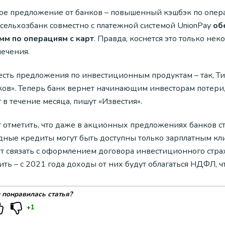
ое предложение от банков – повышенный кэшбэк по опера
ссельхозбанк совместно с платежной системой UnionPay
об
умм по операциям с карт
. Правда, коснется это только не
лечения.
есть предложения по инвестиционным продуктам – так, Т
ков». Теперь банк вернет начинающим инвесторам потери
 в течение месяца, пишут «Известия».
 отметить, что даже в акционных предложениях банков сто
дные кредиты могут быть доступны только зарплатным кли
т связать с оформлением договора инвестиционного страхо
ть – с 2021 года доходы от них будут облагаться НДФЛ, ч
 понравилась статья?
+1