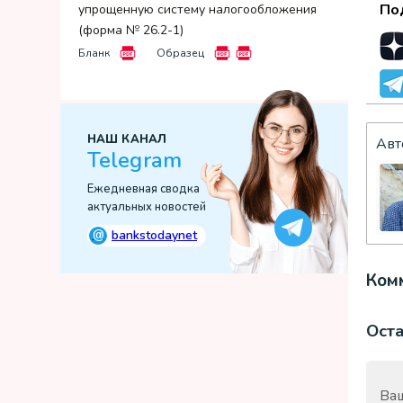
По
упрощенную систему налогообложения
(форма № 26.2-1)
Бланк
Образец
НАШ КАНАЛ
Авт
Telegram
Ежедневная сводка
актуальных новостей
@
bankstodaynet
Комм
Ост
Ваш