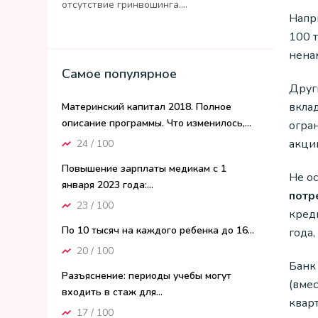
отсутствие гринвошинга....
Напр
100 т
нена
Самое популярное
Друг
вкла
Материнский капитал 2018. Полное
описание программы. Что изменилось,...
огран
акции
24 / 100
Повышение зарплаты медикам с 1
Не ос
января 2023 года:...
потр
23 / 100
кред
По 10 тысяч на каждого ребенка до 16...
года,
20 / 100
Банк
Разъяснение: периоды учебы могут
(вмес
входить в стаж для...
квар
17 / 100