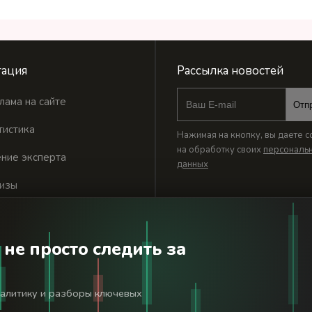
ация
Рассылка новостей
лама на сайте
Отп
тистика
Нажимая на кнопку, вы даете с
на обработку своих
персональ
ние эксперта
данных
изы
 не просто следить за
годня». Используя сайт BanksToday.net вы соглашаетесь с
пол
налитику и разборы ключевых
льной службой по надзору в сфере связи, информационных технологий 