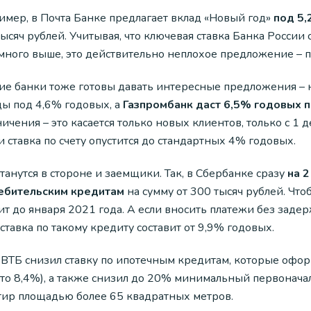
имер, в Почта Банке предлагает вклад «Новый год»
под 5,
ысяч рублей. Учитывая, что ключевая ставка Банка России 
много выше, это действительно неплохое предложение – п
ие банки тоже готовы давать интересные предложения – 
ды под 4,6% годовых, а
Газпромбанк даст 6,5% годовых п
ичения – это касается только новых клиентов, только с 1 
 ставка по счету опустится до стандартных 4% годовых.
танутся в стороне и заемщики. Так, в Сбербанке сразу
на 2
ебительским кредитам
на сумму от 300 тысяч рублей. Чт
ит до января 2021 года. А если вносить платежи без заде
 ставка по такому кредиту составит от 9,9% годовых.
 ВТБ снизил ставку по ипотечным кредитам, которые офор
то 8,4%), а также снизил до 20% минимальный первоначал
тир площадью более 65 квадратных метров.