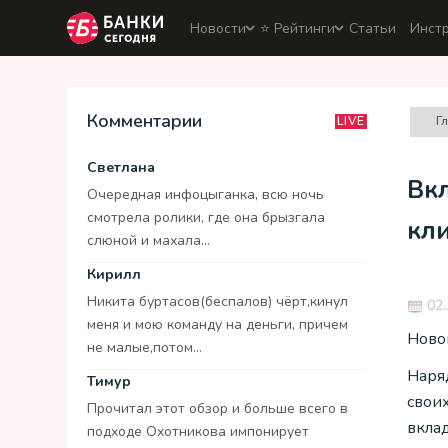
Новости
⭐️ Рейтинги
Статьи
Инст
Комментарии
Г
LIVE
Светлана
Вкл
Очередная инфоцыганка, всю ночь
смотрела ролики, где она брызгала
кл
слюной и махала...
Кирилл
Никита буртасов(беспалов) чёрт,кинул
02.
меня и мою команду на деньги, причем
Ново
не малые,потом...
Наря
Тимур
свои
Прочитал этот обзор и больше всего в
вклад
подходе Охотникова импонирует