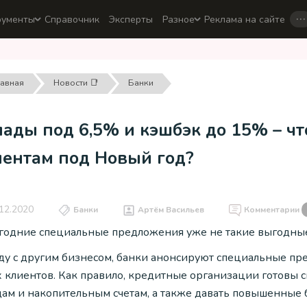
…
рументы
Справочник
Эксперты
Разное
Реклама на сайте
лавная
Новости 📑
Банки
ады под 6,5% и кэшбэк до 15% – ч
иентам под Новый год?
12.2020
Банки
Артём Васильев
Комментарии
годние специальные предложения уже не такие выгодные,
ду с другим бизнесом, банки анонсируют специальные пр
х клиентов. Как правило, кредитные организации готовы с
ам и накопительным счетам, а также давать повышенные б