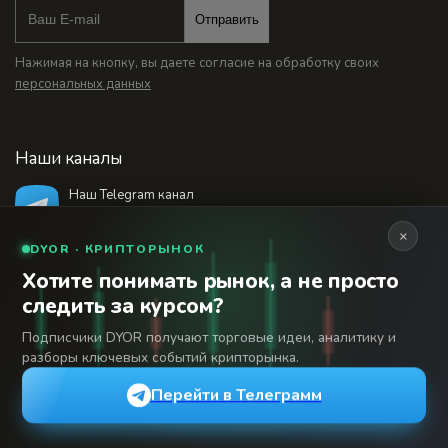
Отправить
Нажимая на кнопку, вы даете согласие на обработку своих
персональных данных
Наши каналы
Наш Telegram канал
@bankstodaynet
×
DYOR · КРИПТОРЫНОК
Хотите понимать рынок, а не просто
© 2026 Финансовый интернет-портал «Банки
следить за курсом?
Сегодня». Используя сайт BanksToday.net вы
18+
соглашаетесь с
пользовательским соглашением
Подписчики DYOR получают торговые идеи, аналитику и
разборы ключевых событий крипторынка.
Сетевое издание «Банки Сегодня» зарегистрировано
Федеральной службой по надзору в сфере связи,
Перейти в Телеграмм
информационных технологий и массовых коммуникаций,
регистрационный номер: серия Эл № 04-216902