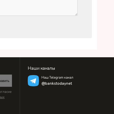
Наши каналы
Наш Telegram канал
равить
@bankstodaynet
огласие
ных