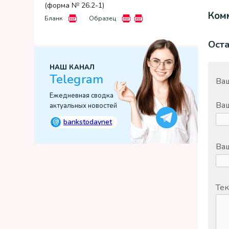
(форма № 26.2-1)
Комм
Бланк
Образец
Ост
НАШ КАНАЛ
Telegram
Ваш
Ежедневная сводка
Ва
актуальных новостей
@
bankstodaynet
Ваш
Тек