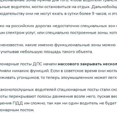
циональные зоны нужны для того, чтобы водители транспо
льные водители, могли остановиться на отдых. Дальнобойщ
одательству они не могут ехать в сутки более 9 часов, и э
ко на российских дорогах недостаточно специальных зон 
ым спектром услуг, или специально построенные зоны, кот
 неизвестно, какие именно функциональные зоны можно о
 учитывая небольшую площадь такого объекта.
ионарные посты ДПС начали
массового закрывать нескол
лняли никаких функций. Если в советское время они могл
еживать угонщиков, то теперь злоумышленник может легк
законопослушных водителей стационарные посты стали ско
оты перекрывают полосы движения возле него, пуская весь
шения ПДД им сложно, так как ни один водитель не будет
ионарным постом.