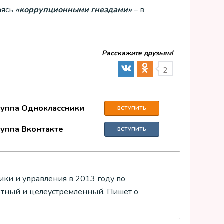
аясь
«коррупционными гнездами»
– в
Расскажите друзьям!
2
руппа Одноклассники
ВСТУПИТЬ
руппа Вконтакте
ВСТУПИТЬ
ки и управления в 2013 году по
отный и целеустремленный. Пишет о