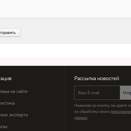
ация
Рассылка новостей
лама на сайте
Отп
тистика
Нажимая на кнопку, вы даете с
на обработку своих
персональ
ние эксперта
данных
изы