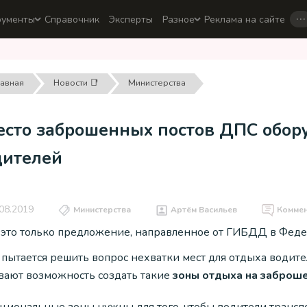
…
рументы
Справочник
Эксперты
Разное
Реклама на сайте
лавная
Новости 📑
Министерства
есто заброшенных постов ДПС обор
дителей
08.2019
Министерства
Артём Васильев
Комме
 это только предложение, направленное от ГИБДД в Феде
пытается решить вопрос нехватки мест для отдыха водите
вают возможность создать такие
зоны отдыха на заброш