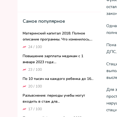
Функ
оста
закон
Самое популярное
Одна
полн
Материнский капитал 2018. Полное
описание программы. Что изменилось,...
Пока
24 / 100
ДПС,
Повышение зарплаты медикам с 1
января 2023 года:...
Стац
23 / 100
выпо
высл
По 10 тысяч на каждого ребенка до 16...
20 / 100
Для 
Разъяснение: периоды учебы могут
прост
входить в стаж для...
нару
17 / 100
стац