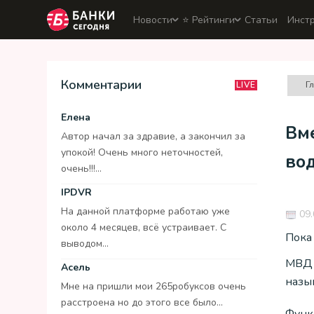
Новости
⭐️ Рейтинги
Статьи
Инст
Комментарии
Г
LIVE
Елена
Вм
Автор начал за здравие, а закончил за
упокой! Очень много неточностей,
во
очень!!!...
IPDVR
На данной платформе работаю уже
09.
около 4 месяцев, всё устраивает. С
Пока
выводом...
МВД 
Асель
назы
Мне на пришли мои 265робуксов очень
расстроена но до этого все было...