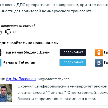
оге посты ДПС превратились в анахронизм, при этом остав
енности для водителей коммерческого транспорта.
 понравилась статья?
+3
дписывайтесь на наши каналы!
Наш канал Яндекс.Дзен
Г
ПОДПИСАТЬСЯ
Канал в Telegram
Г
ПОДПИСАТЬСЯ
ор:
Артём Васильев
va@bankstoday.net
Окончил Симферопольский университет экономи
специальности "Финансы". Ответственный, грам
банках и современной экономике в целом.