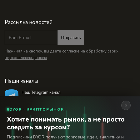
Рассылка новостей
Отправить
Нажимая на кнопку, вы даете согласие на обработку своих
персональных данных
Наши каналы
Наш Telegram канал
@bankstodaynet
×
DYOR · КРИПТОРЫНОК
Хотите понимать рынок, а не просто
© 2026 Финансовый интернет-портал «Банки
следить за курсом?
Сегодня». Используя сайт BanksToday.net вы
18+
соглашаетесь с
пользовательским соглашением
Подписчики DYOR получают торговые идеи, аналитику и